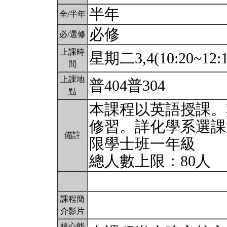
半年
全/半年
必修
必/選修
上課時
星期二3,4(10:20~12:1
間
上課地
普404普304
點
本課程以英語授課。
修習。詳化學系選課
備註
限學士班一年級
總人數上限：80人
課程簡
介影片
核心能