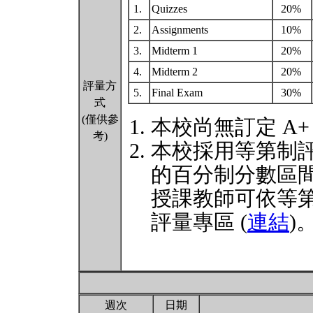
1.
Quizzes
20%
2.
Assignments
10%
3.
Midterm 1
20%
4.
Midterm 2
20%
評量方
5.
Final Exam
30%
式
(僅供參
本校尚無訂定 A+
考)
本校採用等第制
的百分制分數區
授課教師可依等
評量專區 (
連結
)
週次
日期