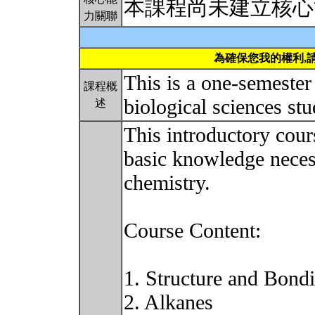
本課程尚未建立核心
力關聯
為確保您我的權利,
This is a one-semester
課程概
biological sciences st
述
This introductory cour
basic knowledge neces
chemistry.
Course Content:
1. Structure and Bond
2. Alkanes