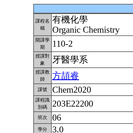
有機化學
課程名
Organic Chemistry
稱
開課學
110-2
期
授課對
牙醫學系
象
授課教
方頡睿
師
Chem2020
課號
課程識
203E22200
別碼
06
班次
3.0
學分