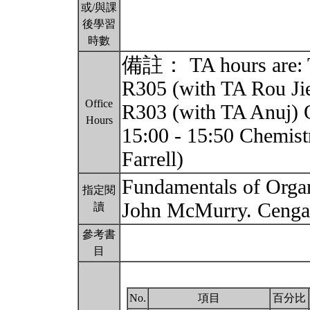
或/與課
後學習
時數
備註： TA hours are: T
R305 (with TA Rou Jie
Office
R303 (with TA Anuj) 
Hours
15:00 - 15:50 Chemist
Farrell)
Fundamentals of Organ
指定閱
John McMurry. Cenga
讀
參考書
目
No.
項目
百分比