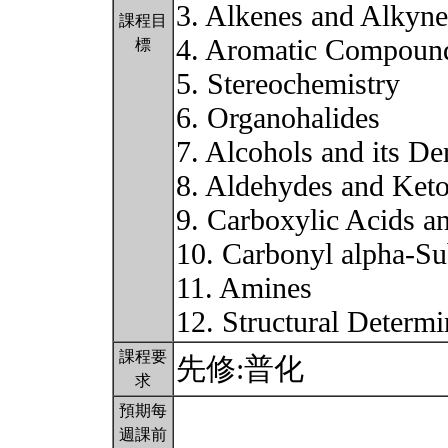
3. Alkenes and Alkyne
課程目
4. Aromatic Compoun
標
5. Stereochemistry
6. Organohalides
7. Alcohols and its De
8. Aldehydes and Ket
9. Carboxylic Acids an
10. Carbonyl alpha-Su
11. Amines
12. Structural Determ
課程要
先修:普化
求
預期每
週課前