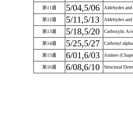
5/04,5/06
第11週
Aldehydes and 
5/11,5/13
第12週
Aldehydes and 
5/18,5/20
第13週
Carboxylic Acid
5/25,5/27
第14週
Carbonyl alpha
6/01,6/03
第15週
Amines (Chapt
6/08,6/10
第16週
Structural Det