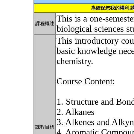
為確保您我的權利,
This is a one-semeste
課程概述
biological sciences s
This introductory cou
basic knowledge nece
chemistry.
Course Content:
1. Structure and Bon
2. Alkanes
3. Alkenes and Alkyn
課程目標
4. Aromatic Compou