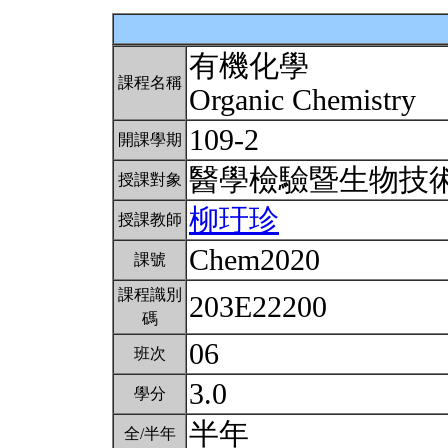
有機化學
課程名稱
Organic Chemistry
109-2
開課學期
醫學檢驗暨生物技
授課對象
柳玗珍
授課教師
Chem2020
課號
課程識別
203E22200
碼
06
班次
3.0
學分
半年
全/半年