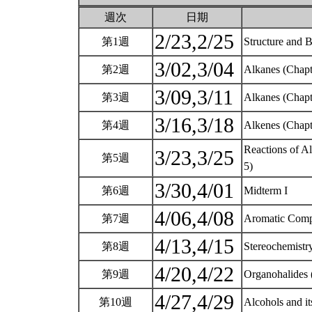
週次
日期
2/23,2/25
第1週
Structure and 
3/02,3/04
第2週
Alkanes (Chapt
3/09,3/11
第3週
Alkanes (Chapt
3/16,3/18
第4週
Alkenes (Chapt
Reactions of A
3/23,3/25
第5週
5)
3/30,4/01
第6週
Midterm I
4/06,4/08
第7週
Aromatic Comp
4/13,4/15
第8週
Stereochemistr
4/20,4/22
第9週
Organohalides 
4/27,4/29
第10週
Alcohols and it