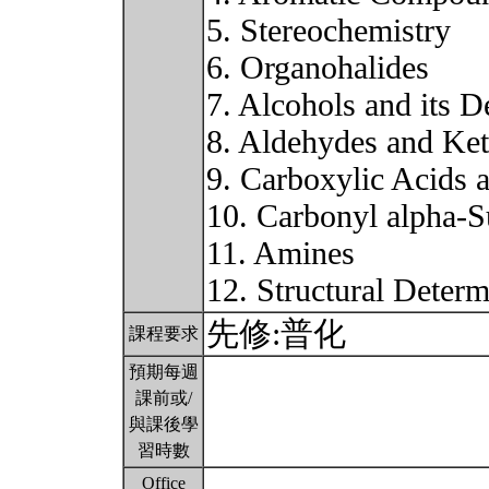
5. Stereochemistry
6. Organohalides
7. Alcohols and its D
8. Aldehydes and Ke
9. Carboxylic Acids a
10. Carbonyl alpha-S
11. Amines
12. Structural Deter
先修:普化
課程要求
預期每週
課前或/
與課後學
習時數
Office