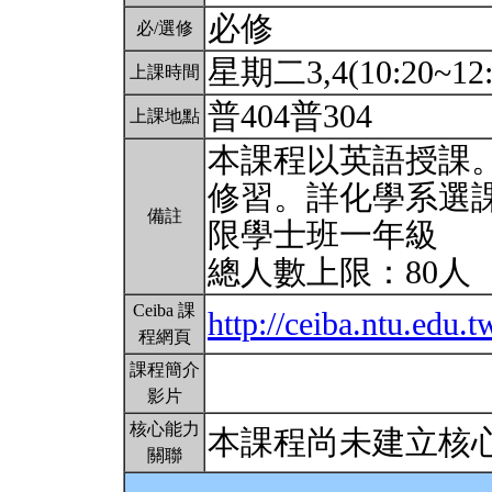
必修
必/選修
星期二3,4(10:20~12:
上課時間
普404普304
上課地點
本課程以英語授課
修習。詳化學系選
備註
限學士班一年級
總人數上限：80人
Ceiba 課
http://ceiba.ntu.ed
程網頁
課程簡介
影片
核心能力
本課程尚未建立核
關聯