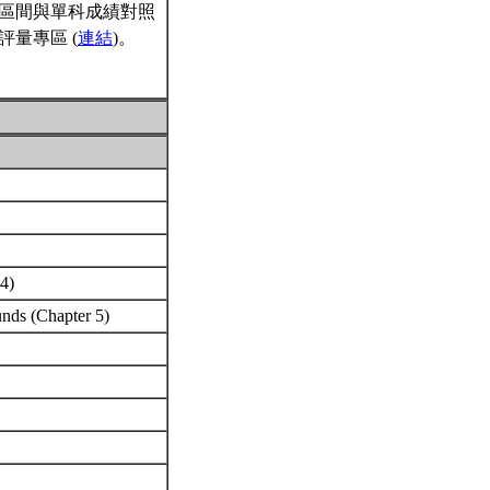
區間與單科成績對照
量專區 (
連結
)。
 4)
unds (Chapter 5)