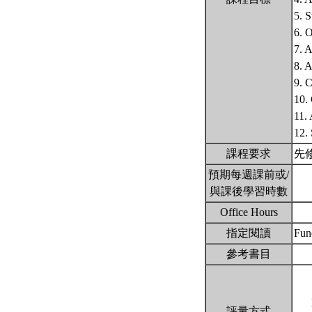
5. S
6. 
7. A
8. 
9. C
10.
11.
12.
課程要求
先
預期每週課前或/
與課後學習時數
Office Hours
指定閱讀
Fun
參考書目
評量方式