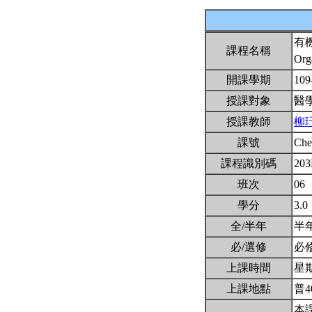
有
課程名稱
Org
開課學期
109
授課對象
醫
授課教師
柳
課號
Ch
課程識別碼
203
班次
06
學分
3.0
全/半年
半
必/選修
必
上課時間
星期二
上課地點
普4
本