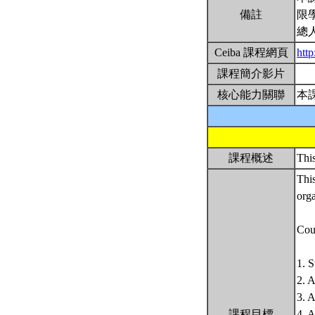
備註
限
總
Ceiba 課程網頁
htt
課程簡介影片
核心能力關聯
本
課程概述
This
This
orga
Cou
1. 
2. 
3. 
課程目標
4. 