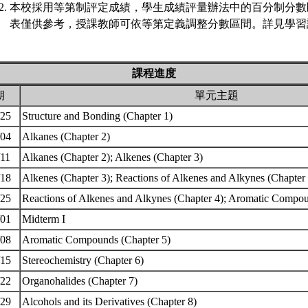
本校採用等第制評定成績，學生成績評量辦法中的百分制分數
表僅供參考，授課教師可依等第定義調整分數區間。詳見學習評
課程進度
期
單元主題
/25
Structure and Bonding (Chapter 1)
/04
Alkanes (Chapter 2)
/11
Alkanes (Chapter 2); Alkenes (Chapter 3)
/18
Alkenes (Chapter 3); Reactions of Alkenes and Alkynes (Chapter
/25
Reactions of Alkenes and Alkynes (Chapter 4); Aromatic Compo
/01
Midterm I
/08
Aromatic Compounds (Chapter 5)
/15
Stereochemistry (Chapter 6)
/22
Organohalides (Chapter 7)
/29
Alcohols and its Derivatives (Chapter 8)