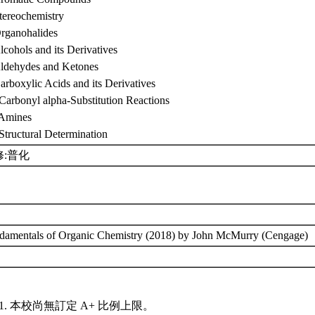
tereochemistry
Organohalides
lcohols and its Derivatives
Aldehydes and Ketones
arboxylic Acids and its Derivatives
 Carbonyl alpha-Substitution Reactions
 Amines
 Structural Determination
修:普化
damentals of Organic Chemistry (2018) by John McMurry (Cengage)
本校尚無訂定 A+ 比例上限。