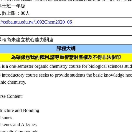
學士班一年級
人數上限：80人
p://ceiba.ntu.edu.tw/1092Chem2020_06
課程尚未建立核心能力關連
課程大綱
為確保您我的權利,請尊重智慧財產權及不得非法影印
 is a one-semester organic chemistry course for biological sciences stu
 introductory course seeks to provide students the basic knowledge nec
nic chemistry.
rse Content:
Structure and Bonding
Alkanes
Alkenes and Alkynes
Aromatic Compounds