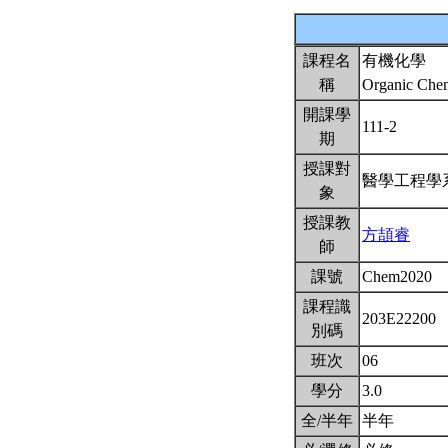
課程名
有機化學
稱
Organic Che
開課學
111-2
期
授課對
醫學工程
象
授課教
方頡睿
師
課號
Chem2020
課程識
203E22200
別碼
班次
06
學分
3.0
全/半年
半年