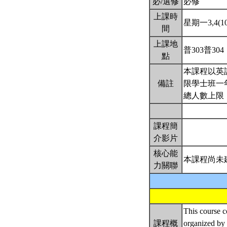
必/選修
必修
上課時
星期一3,4(10:
間
上課地
普303普304
點
本課程以英
備註
限學士班一
總人數上限
課程簡
介影片
核心能
本課程尚未
力關聯
This course c
課程概
organized by 