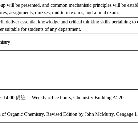
oup will be presented, and common mechanistic principles will be estab
ures, assignments, quizzes, mid-term exams, and a final exam.
ll deliver essential knowledge and critical thinking skills pertaining to
r suitable for students of any department.
mistry
4:00 備註： Weekly office hours, Chemistry Building A520
 of Organic Chemistry, Revised Edition by John McMurry. Cengage L