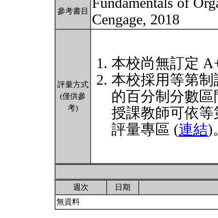
Fundamentals of Org
參考書目
Cengage, 2018
本校尚無訂定 A
本校採用等第制
評量方式
的百分制分數區
(僅供參
考)
授課教師可依等
評量專區 (
連結
)
週次
日期
無資料