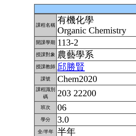
有機化學
課程名稱
Organic Chemistry
113-2
開課學期
農藝學系
授課對象
邱勝賢
授課教師
Chem2020
課號
課程識別
203 22200
碼
06
班次
3.0
學分
半年
全/半年