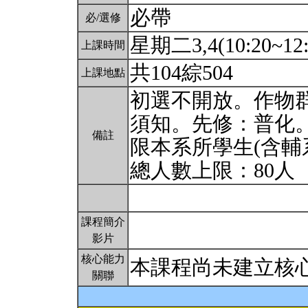
必帶
必/選修
星期二3,4(10:20~12:
上課時間
共104綜504
上課地點
初選不開放。作物
須知。先修：普化
備註
限本系所學生(含輔
總人數上限：80人
課程簡介
影片
核心能力
本課程尚未建立核
關聯