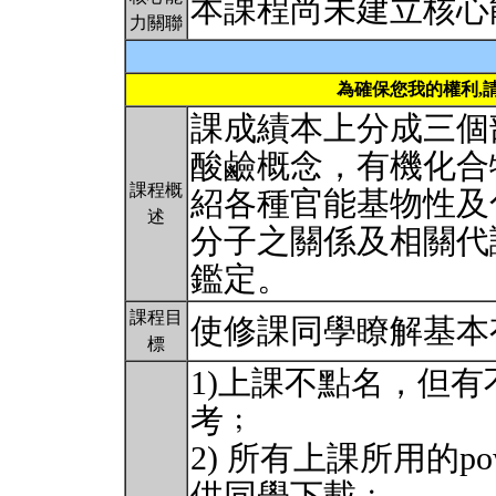
本課程尚未建立核心
力關聯
為確保您我的權利,
課成績本上分成三個
酸鹼概念，有機化合
課程概
紹各種官能基物性及
述
分子之關係及相關代
鑑定。
課程目
使修課同學瞭解基本
標
1)上課不點名，但
考﹔
2) 所有上課所用的power