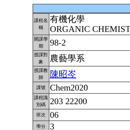
有機化學
課程名
ORGANIC CHEMIS
稱
開課學
98-2
期
授課對
農藝學系
象
授課教
陳昭岑
師
Chem2020
課號
課程識
203 22200
別碼
06
班次
3
學分