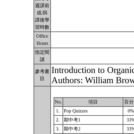
週課前
或/與
課後學
習時數
Office
Hours
指定閱
讀
Introduction to Organi
參考書
Authors: William Br
目
No.
項目
百分
1.
Pop Quizzes
0
2.
期中考1
33
3.
期中考2
33