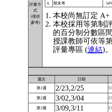
4.
期末考
34
評量方
式
本校尚無訂定 A+
(僅供
本校採用等第制
參考)
的百分制分數區
授課教師可依等
評量專區 (
連結
)
週次
日期
2/23,2/25
第1週
C
3/02,3/04
第2週
C
3/09,3/11
第3週