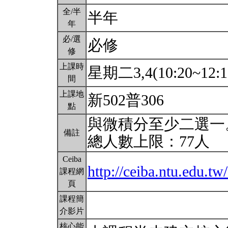
全/半
半年
年
必/選
必修
修
上課時
星期二3,4(10:20~12:1
間
上課地
新502普306
點
與微積分至少二選一
備註
總人數上限：77人
Ceiba
http://ceiba.ntu.edu
課程網
頁
課程簡
介影片
核心能