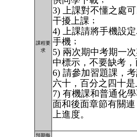
供同學下載﹔
3) 上課對不懂之
干擾上課﹔
4) 上課請將手機
手機﹔
課程要
5) 兩次期中考期
求
中標示，不要缺考，
6) 請參加習題課
六十，百分之四十是
7) 有機課和普通
面和後面章節有關連
上進度。
預期每