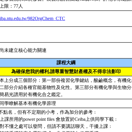
上限：77人
ceiba.ntu.edu.tw/982OrgChem_CTC
尚未建立核心能力關連
課程大綱
為確保您我的權利,請尊重智慧財產權及不得非法影印
本上分成三個部分：第一部份複習化學鍵結，酸鹼概念，有機化
二部分介紹各種官能基物性及化性。第三部分有機化學與生物分
簡易光譜用於有機化合之鑑定。
同學瞭解基本有機化學原理
課不點名，但有不定期的小考，作為加分的參考﹔
有上課所用的power point files 會放置於Ceiba上供同學下載﹔
上課對不懂之處可以發問，但請不要講話聊天，干擾上課﹔