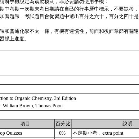
上課請將手機設定為震動模式，非必要請勿使用手機﹔
兩次期中考期一次期末考日期請在自己的行事曆中標示，不要缺考
請參加習題課，考試題目會從習題中選出百分之六十，百分之四十
有機課和普通化學不太一樣，有機有連慣性，前面和後面章節有關
習趕上進度。
ction to Organic Chemistry, 3rd Edition
s: William Brown, Thomas Poon
項目
百分比
說明
op Quizzes
0%
不定期小考，extra point