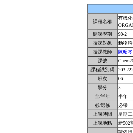
有機化
課程名稱
ORGA
開課學期
98-2
授課對象
動物
授課教師
陳昭岑
課號
Chem2
課程識別碼
203 22
班次
06
學分
3
全/半年
半年
必/選修
必帶
上課時間
星期二3,
上課地點
新502
請依指