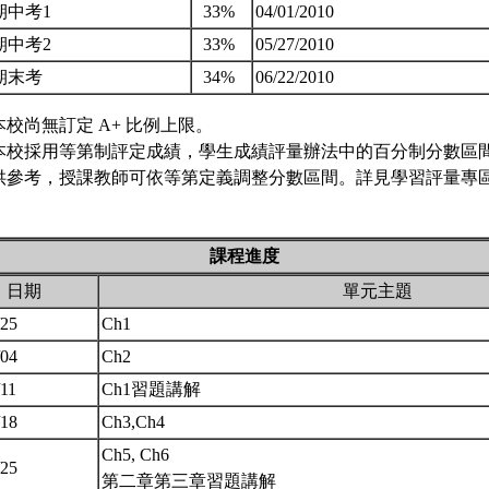
期中考1
33%
04/01/2010
期中考2
33%
05/27/2010
期末考
34%
06/22/2010
本校尚無訂定 A+ 比例上限。
本校採用等第制評定成績，學生成績評量辦法中的百分制分數區
供參考，授課教師可依等第定義調整分數區間。詳見學習評量專區 
課程進度
日期
單元主題
/25
Ch1
/04
Ch2
/11
Ch1習題講解
/18
Ch3,Ch4
Ch5, Ch6
/25
第二章第三章習題講解