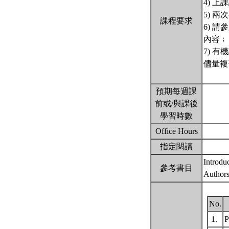
4) 
5) 
課程要求
6) 
內容﹔
7) 
儘量複
預期每週課
前或/與課後
學習時數
Office Hours
指定閱讀
Introdu
參考書目
Author
No.
1.
P