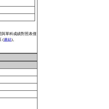
間與單科成績對照表僅
(
連結
)。