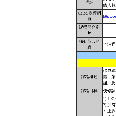
備註
總人數
Ceiba 課程網
http://
頁
課程簡介影
片
核心能力關
本課程
聯
課成績
課程概述
體。第
謝。及
課程目標
使修課
1)上
2) 所
3) 