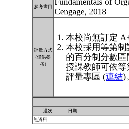
Fundamentals of Org
參考書目
Cengage, 2018
本校尚無訂定 A
本校採用等第制
評量方式
的百分制分數區
(僅供參
考)
授課教師可依等
評量專區 (
連結
)
週次
日期
無資料