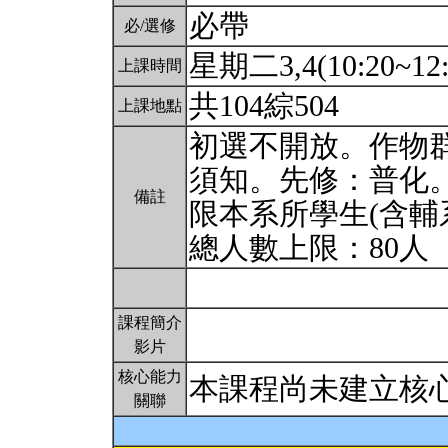
必帶
必/選修
星期二3,4(10:20~12:
上課時間
共104綜504
上課地點
初選不開放。作物
須知。先修：普化
備註
限本系所學生(含輔
總人數上限：80人
課程簡介
影片
核心能力
本課程尚未建立核
關聯