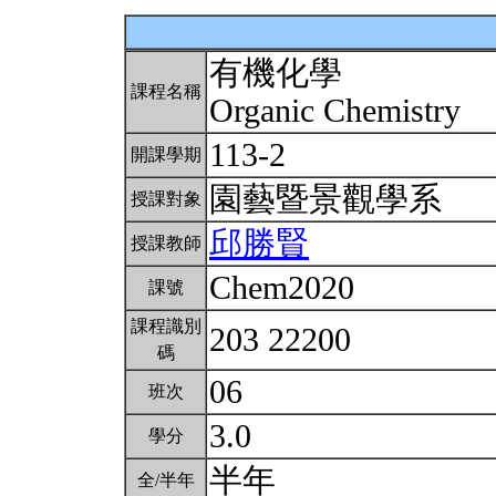
有機化學
課程名稱
Organic Chemistry
113-2
開課學期
園藝暨景觀學系
授課對象
邱勝賢
授課教師
Chem2020
課號
課程識別
203 22200
碼
06
班次
3.0
學分
半年
全/半年