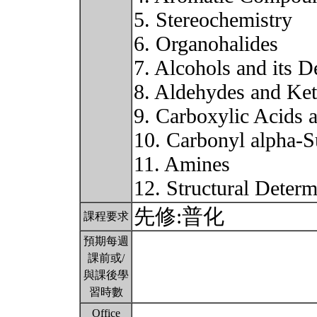
5. Stereochemistry
6. Organohalides
7. Alcohols and its D
8. Aldehydes and Ke
9. Carboxylic Acids a
10. Carbonyl alpha-S
11. Amines
12. Structural Deter
先修:普化
課程要求
預期每週
課前或/
與課後學
習時數
Office