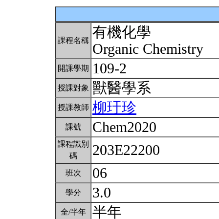
有機化學
課程名稱
Organic Chemistry
109-2
開課學期
獸醫學系
授課對象
柳玗珍
授課教師
Chem2020
課號
課程識別
203E22200
碼
06
班次
3.0
學分
半年
全/半年