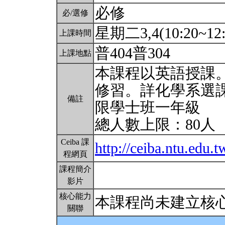
必修
必/選修
星期二3,4(10:20~12:
上課時間
普404普304
上課地點
本課程以英語授課
修習。詳化學系選
備註
限學士班一年級
總人數上限：80人
Ceiba 課
http://ceiba.ntu.ed
程網頁
課程簡介
影片
核心能力
本課程尚未建立核
關聯