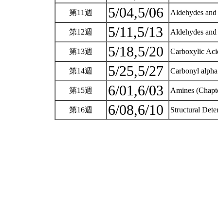
5/04,5/06
第11週
Aldehydes and 
5/11,5/13
第12週
Aldehydes and 
5/18,5/20
第13週
Carboxylic Acid
5/25,5/27
第14週
Carbonyl alpha
6/01,6/03
第15週
Amines (Chapt
6/08,6/10
第16週
Structural Det