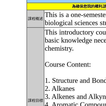
為確保您我的權利,
This is a one-semeste
課程概述
biological sciences s
This introductory cou
basic knowledge nece
chemistry.
Course Content:
1. Structure and Bon
2. Alkanes
3. Alkenes and Alkyn
課程目標
4. Aromatic Compou