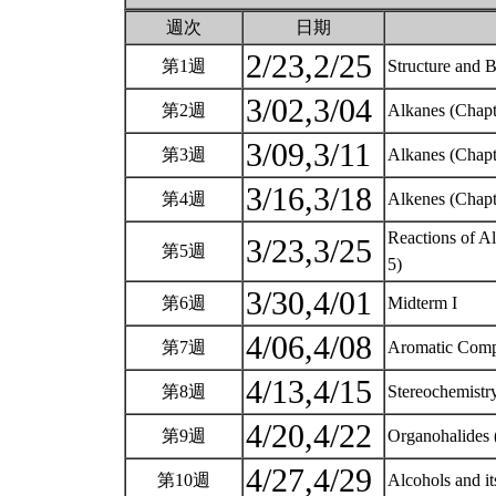
週次
日期
2/23,2/25
第1週
Structure and 
3/02,3/04
第2週
Alkanes (Chapt
3/09,3/11
第3週
Alkanes (Chapt
3/16,3/18
第4週
Alkenes (Chapt
Reactions of A
3/23,3/25
第5週
5)
3/30,4/01
第6週
Midterm I
4/06,4/08
第7週
Aromatic Comp
4/13,4/15
第8週
Stereochemistr
4/20,4/22
第9週
Organohalides 
4/27,4/29
第10週
Alcohols and it