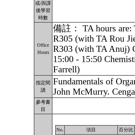
或/與課
後學習
時數
備註： TA hours are: T
R305 (with TA Rou Jie
Office
R303 (with TA Anuj) 
Hours
15:00 - 15:50 Chemist
Farrell)
Fundamentals of Organ
指定閱
John McMurry. Cenga
讀
參考書
目
No.
項目
百分比