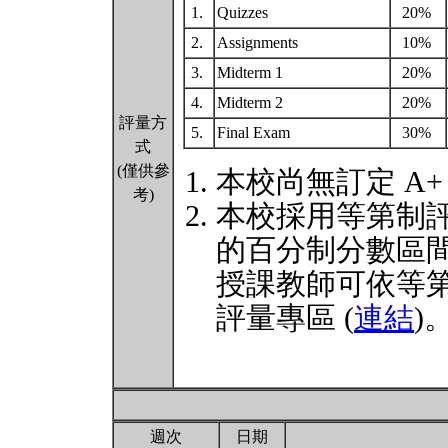
1.
Quizzes
20%
2.
Assignments
10%
3.
Midterm 1
20%
4.
Midterm 2
20%
評量方
5.
Final Exam
30%
式
(僅供參
本校尚無訂定 A+
考)
本校採用等第制
的百分制分數區
授課教師可依等
評量專區 (
連結
)
週次
日期