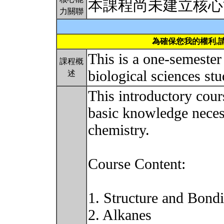
本課程尚未建立核心
力關聯
為確保您我的權利,
This is a one-semester
課程概
biological sciences st
述
This introductory cour
basic knowledge neces
chemistry.
Course Content:
1. Structure and Bond
2. Alkanes