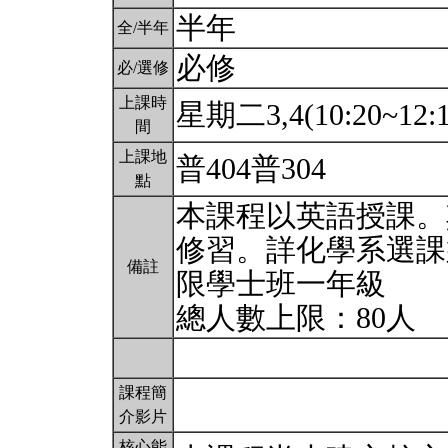
半年
全/半年
必修
必/選修
上課時
星期二3,4(10:20~12:1
間
上課地
普404普304
點
本課程以英語授課。
修習。詳化學系選課
備註
限學士班一年級
總人數上限：80人
課程簡
介影片
核心能