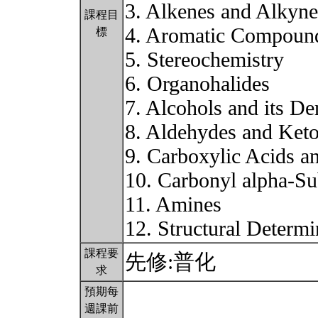
3. Alkenes and Alkyne
課程目
4. Aromatic Compoun
標
5. Stereochemistry
6. Organohalides
7. Alcohols and its De
8. Aldehydes and Ket
9. Carboxylic Acids an
10. Carbonyl alpha-Su
11. Amines
12. Structural Determ
課程要
先修:普化
求
預期每
週課前