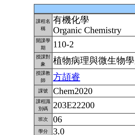
有機化學
課程名
Organic Chemistry
稱
開課學
110-2
期
授課對
植物病理與微生物
象
授課教
方頡睿
師
Chem2020
課號
課程識
203E22200
別碼
06
班次
3.0
學分