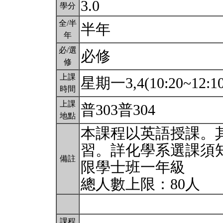
3.0
學分
全/半
半年
年
必/選
必修
修
上課
星期一3,4(10:20~12:1
時間
上課
普303普304
地點
本課程以英語授課。
習。詳化學系選課須
備註
限學士班一年級
總人數上限：80人
課程