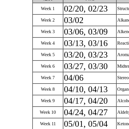
02/20, 02/23
Week 1
Struct
03/02
Week 2
Alkan
03/06, 03/09
Week 3
Alken
03/13, 03/16
Week 4
React
03/20, 03/23
Week 5
Aroma
03/27, 03/30
Week 6
Midter
04/06
Week 7
Stere
04/10, 04/13
Week 8
Organ
04/17, 04/20
Week 9
Alcoho
04/24, 04/27
Week 10
Alde
05/01, 05/04
Week 11
Ketone