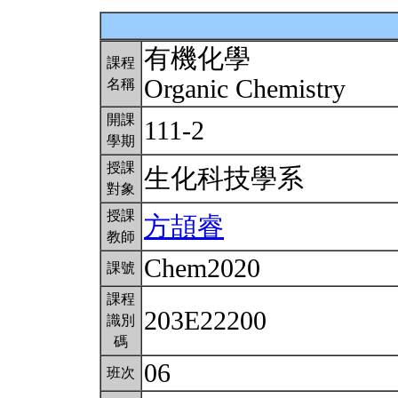
有機化學
課程
Organic Chemistry
名稱
開課
111-2
學期
授課
生化科技學系
對象
授課
方頡睿
教師
Chem2020
課號
課程
203E22200
識別
碼
06
班次