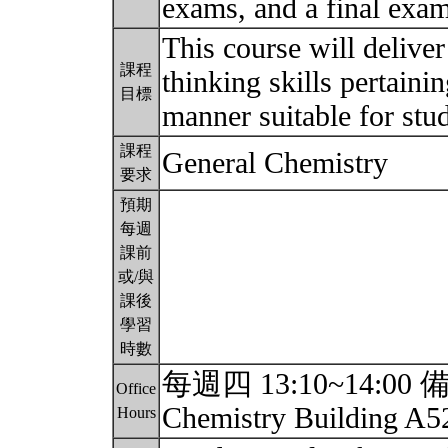
exams, and a final exa
This course will deliver
課程
thinking skills pertaini
目標
manner suitable for stu
課程
General Chemistry
要求
預期
每週
課前
或/與
課後
學習
時數
每週四 13:10~14:00 備註
Office
Chemistry Building A
Hours