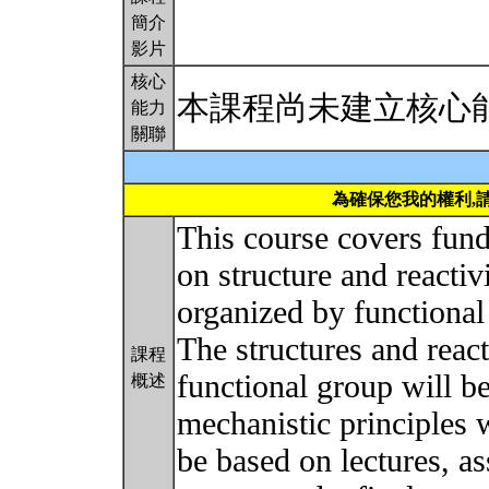
簡介
影片
核心
本課程尚未建立核心
能力
關聯
為確保您我的權利,
This course covers fun
on structure and reactiv
organized by functional
The structures and reac
課程
functional group will 
概述
mechanistic principles w
be based on lectures, a