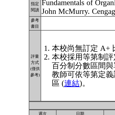
Fundamentals of Organi
指定
John McMurry. Cengag
閱讀
參考
書目
本校尚無訂定 A+
本校採用等第制評
評量
方式
百分制分數區間與
(僅供
教師可依等第定義
參考)
區 (
連結
)。
週次
日期