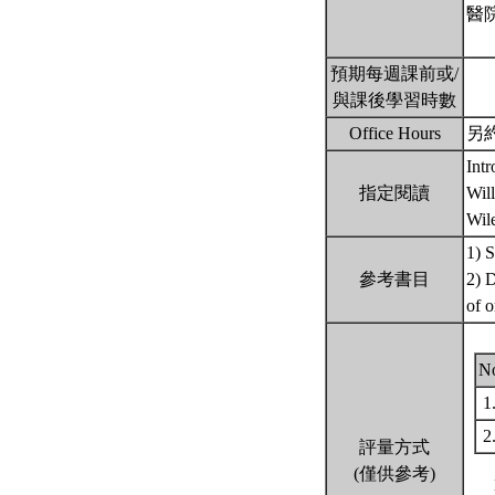
醫
預期每週課前或/
與課後學習時數
Office Hours
另約時
Intr
指定閱讀
Wil
Wil
1) 
參考書目
2) D
of 
N
1
2
評量方式
(僅供參考)