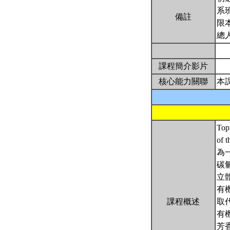
系
備註
限
總
課程簡介影片
核心能力關聯
本
Topi
of t
為
碳
立
有
課程概述
取
有
芳