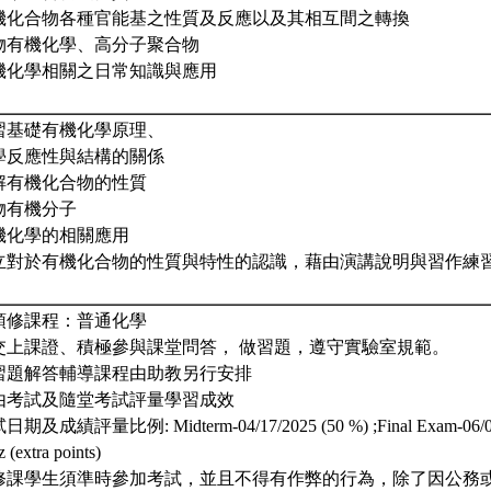
機化合物各種官能基之性質及反應以及其相互間之轉換
物有機化學、高分子聚合物
機化學相關之日常知識與應用
習基礎有機化學原理、
學反應性與結構的關係
解有機化合物的性質
物有機分子
機化學的相關應用
立對於有機化合物的性質與特性的認識，藉由演講說明與習作練
. 預修課程：普通化學
. 交上課證、積極參與課堂問答， 做習題，遵守實驗室規範。
. 習題解答輔導課程由助教另行安排
. 由考試及隨堂考試評量學習成效
期及成績評量比例: Midterm-04/17/2025 (50 %) ;Final Exam-06/02/
 (extra points)
. 修課學生須準時參加考試，並且不得有作弊的行為，除了因公務