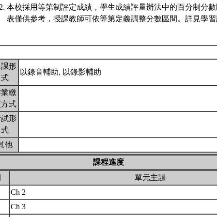
本校採用等第制評定成績，學生成績評量辦法中的百分制分數
表僅供參考，授課教師可依等第定義調整分數區間。詳見學習評
上課形
以錄音輔助, 以錄影輔助
式
作業繳
交方式
考試形
式
其他
課程進度
期
單元主題
Ch 2
Ch 3