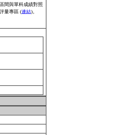
區間與單科成績對照
量專區 (
連結
)。