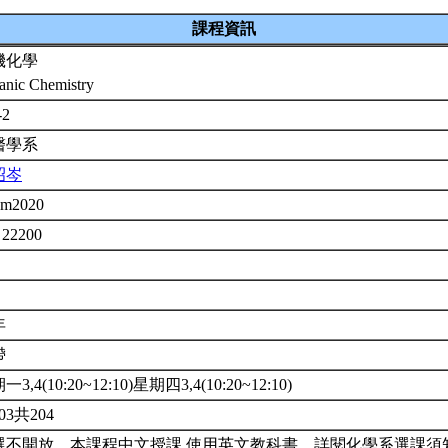
課程資訊
機化學
anic Chemistry
-2
醫學系
昭岑
em2020
 22200
年
帶
3,4(10:20~12:10)星期四3,4(10:20~12:10)
03共204
選不開放。本課程中文授課,使用英文教科書。詳閱化學系選課須