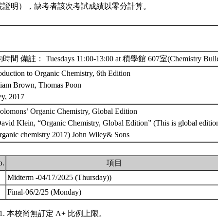
院證明），缺考者該次考試成績以零分計算。
間 備註： Tuesdays 11:00-13:00 at 積學館 607室(Chemistry Buil
oduction to Organic Chemistry, 6th Edition
liam Brown, Thomas Poon
ey, 2017
Solomons’ Organic Chemistry, Global Edition
avid Klein, “Organic Chemistry, Global Edition” (This is global edition
organic chemistry 2017) John Wiley& Sons
o.
項目
.
Midterm -04/17/2025 (Thursday))
.
Final-06/2/25 (Monday)
本校尚無訂定 A+ 比例上限。