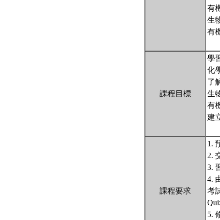
有
生
有
學
化
了
課程目標
生
有
建
1
2
3
4
課程要求
考試日
Quiz
5