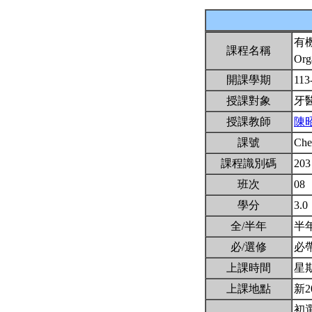
有
課程名稱
Org
開課學期
113
授課對象
牙
授課教師
陳
課號
Ch
課程識別碼
203
班次
08
學分
3.0
全/半年
半
必/選修
必
上課時間
星期一
上課地點
新2
初