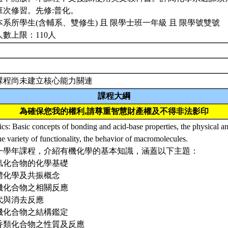
班次修習。先修:普化。
本系所學生(含輔系、雙修生) 且 限學士班一年級 且 限學號雙號
人數上限：110人
課程尚未建立核心能力關連
課程大綱
為確保您我的權利,請尊重智慧財產權及不得非法影印
cs: Basic concepts of bonding and acid-base properties, the physical a
he variety of functionality, the behavior of macromolecules.
一學年課程，介紹有機化學的基本知識，涵蓋以下主題：
氫化合物的化學基礎
體化學及共振概念
機化合物之相關反應
代與消去反應
機化合物之結構鑑定
香類化合物之性質及反應