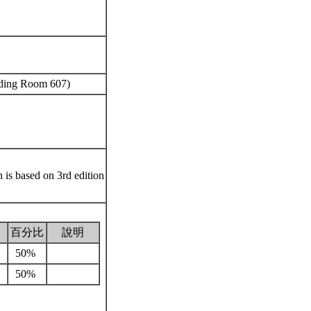
ding Room 607)
 is based on 3rd edition
百分比
說明
50%
50%