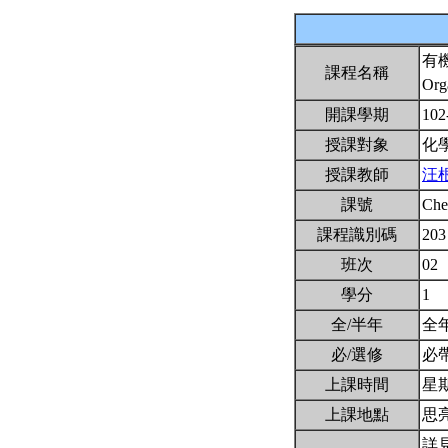
有
課程名稱
Org
開課學期
102
授課對象
化
授課教師
汪
課號
Ch
課程識別碼
203
班次
02
學分
1
全/半年
全
必/選修
必
上課時間
星期四
上課地點
思亮
詳