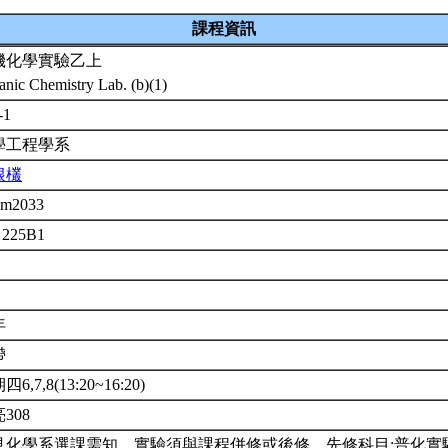
課程資訊
機化學實驗乙上
anic Chemistry Lab. (b)(1)
-1
學工程學系
根欉
em2033
 225B1
年
帶
6,7,8(13:20~16:20)
308
見化學系選課需知。實驗須與課程併修或後修。先修科目:普化實