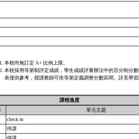
本校尚無訂定 A+ 比例上限。
本校採用等第制評定成績，學生成績評量辦法中的百分制分數
表僅供參考，授課教師可依等第定義調整分數區間。詳見學習評
課程進度
期
單元主題
check in
停課
停課