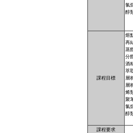
氯
醇
熔
再
蒸
分
酒
萃
課程目標
層
層
烯
聚
氯
醇
課程要求