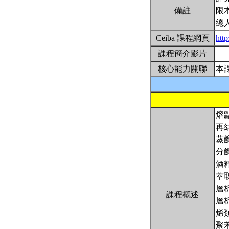
備註
限
總
Ceiba 課程網頁
htt
課程簡介影片
核心能力關聯
本
熔
再
蒸
分
酒
萃
層
課程概述
層
烯
聚