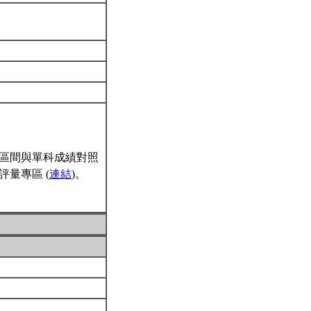
區間與單科成績對照
量專區 (
連結
)。