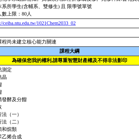
本系所學生(含輔系、雙修生) 且 限學號單號
人數上限：80人
p://ceiba.ntu.edu.tw/1021Chem2033_02
課程尚未建立核心能力關連
課程大綱
為確保您我的權利,請尊重智慧財產權及不得非法影印
點測定
結晶
餾
餾
精發酵及分餾
取
析法（一）
析法（二）
類和烷類
苯乙烯合成