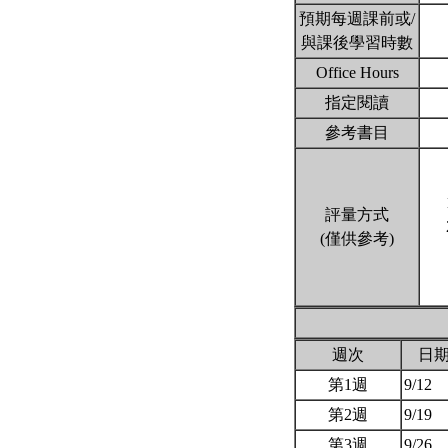
預期每週課前或/
與課後學習時數
Office Hours
指定閱讀
參考書目
評量方式
(僅供參考)
週次
日
第1週
9/12
第2週
9/19
第3週
9/26