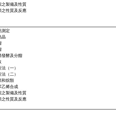
烷之製備及性質
類之性質及反應
點測定
結晶
餾
餾
精發酵及分餾
取
析法（一）
析法（二）
類和烷類
苯乙烯合成
烷之製備及性質
類之性質及反應