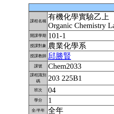
有機化學實驗乙上
課程名稱
Organic Chemistry La
101-1
開課學期
農業化學系
授課對象
邱勝賢
授課教師
Chem2033
課號
課程識別
203 225B1
碼
04
班次
1
學分
全年
全/半年