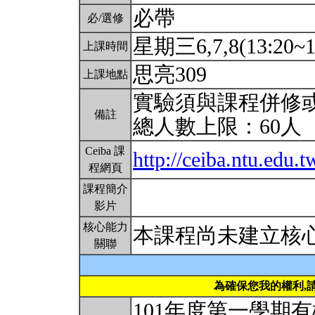
必帶
必/選修
星期三6,7,8(13:20~1
上課時間
思亮309
上課地點
實驗須與課程併修或
備註
總人數上限：60人
Ceiba 課
http://ceiba.ntu.ed
程網頁
課程簡介
影片
核心能力
本課程尚未建立核
關聯
為確保您我的權利,
101年度第一學期