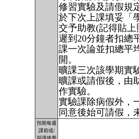
修習實驗及請假規
於下次上課填妥「
交予助教(記得貼上
遲到20分鐘者扣總
課一次論並扣總平均
開。
曠課三次該學期實驗成
曠課或請假後，由
作實驗。
實驗課除病假外，
同意後始可請假，
預期每週
課前或/
與課後學