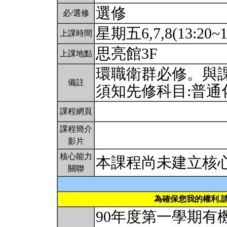
選修
必/選修
星期五6,7,8(13:20~1
上課時間
思亮館3F
上課地點
環職衛群必修。與
備註
須知先修科目:普通
課程網頁
課程簡介
影片
核心能力
本課程尚未建立核
關聯
為確保您我的權利,
90年度第一學期有