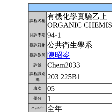
有機化學實驗乙上
課程名稱
ORGANIC CHEMIST
94-1
開課學期
公共衛生學系
授課對象
陳昭岑
授課教師
Chem2033
課號
課程識別
203 225B1
碼
05
班次
1
學分
全年
全/半年