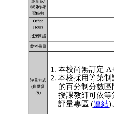
課前或/
與課後學
習時數
Office
Hours
指定閱讀
參考書目
本校尚無訂定 A
本校採用等第制
評量方式
的百分制分數區
(僅供參
考)
授課教師可依等
評量專區 (
連結
)