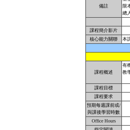
備註
限
總
課程簡介影片
核心能力關聯
本
有
課程概述
教
課程目標
課程要求
預期每週課前或/
與課後學習時數
Office Hours
指定閱讀