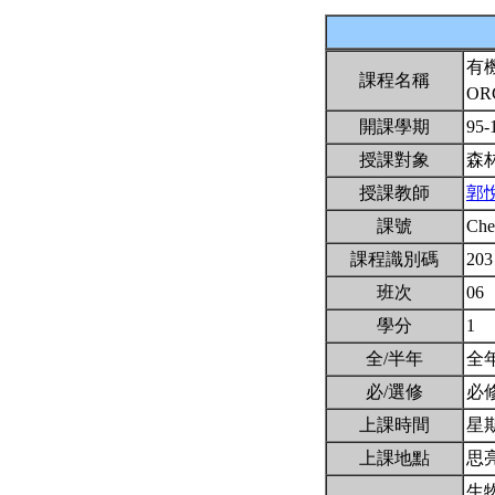
有
課程名稱
OR
開課學期
95-
授課對象
森
授課教師
郭
課號
Ch
課程識別碼
203
班次
06
學分
1
全/半年
全
必/選修
必
上課時間
星期三
上課地點
思
生