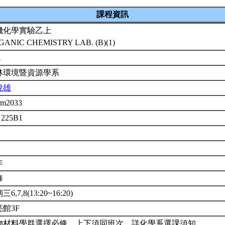
課程資訊
機化學實驗乙上
GANIC CHEMISTRY LAB. (B)(1)
1
林環境暨資源學系
悅雄
em2033
 225B1
年
修
6,7,8(13:20~16:20)
亮館3F
物材料學群選擇必修，上下須同班次，詳化學系選課須知