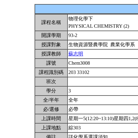
物理化學下
課程名稱
PHYSICAL CHEMISTRY (2)
開課學期
93-2
授課對象
生物資源暨農學院 農業化學系
授課教師
蘇志明
課號
Chem3008
課程識別碼
203 33102
班次
學分
3
全/半年
全年
必/選修
必帶
上課時間
星期一5(12:20~13:10)星期四1,2(8:
上課地點
綜303
備註
詳化學系選課須知