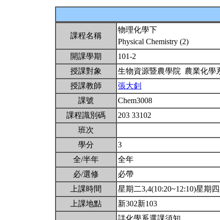
物理化學下
課程名稱
Physical Chemistry (2)
開課學期
101-2
授課對象
生物資源暨農學院 農業化學
授課教師
張大釗
課號
Chem3008
課程識別碼
203 33102
班次
學分
3
全/半年
全年
必/選修
必帶
上課時間
星期二3,4(10:20~12:10)星期四2(
上課地點
新302新103
詳化學系選課須知。