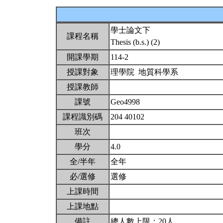
學士論文下
課程名稱
Thesis (b.s.) (2)
開課學期
114-2
授課對象
理學院 地質科學系
授課教師
課號
Geo4998
課程識別碼
204 40102
班次
學分
4.0
全/半年
全年
必/選修
選修
上課時間
上課地點
備註
總人數上限：20人