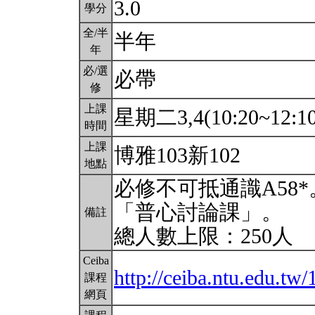
3.0
學分
全/半
半年
年
必/選
必帶
修
上課
星期二3,4(10:20~12:1
時間
上課
博雅103新102
地點
必修不可抵通識A58
「普心討論課」。
備註
總人數上限：250人
Ceiba
http://ceiba.ntu.edu.t
課程
網頁