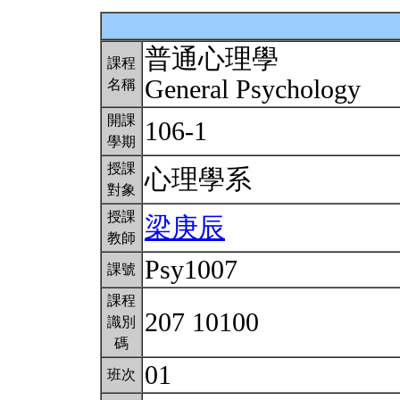
普通心理學
課程
General Psychology
名稱
開課
106-1
學期
授課
心理學系
對象
授課
梁庚辰
教師
Psy1007
課號
課程
207 10100
識別
碼
01
班次