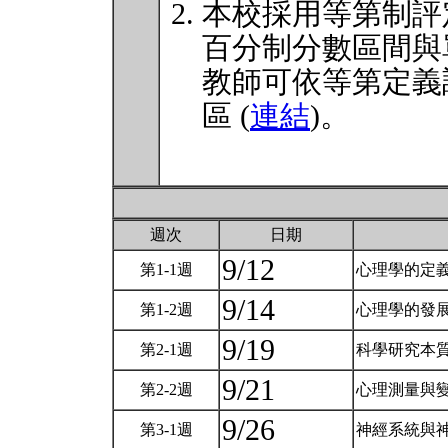
本校採用等第制評
百分制分數區間與
教師可依等第定義
區 (
連結
)。
週次
日期
9/12
第1-1週
心理學的定
9/14
第1-2週
心理學的發
9/19
第2-1週
科學研究本
9/21
第2-2週
心理測量與
9/26
第3-1週
神經系統與