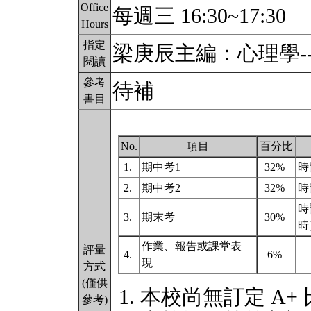
Office
每週三 16:30~17:30
Hours
指定
梁庚辰主編：心理學-
閱讀
參考
待補
書目
No.
項目
百分比
1.
期中考1
32%
時間
2.
期中考2
32%
時間
時間
3.
期末考
30%
時
作業、報告或課堂表
評量
4.
6%
現
方式
(僅供
本校尚無訂定 A+
參考)