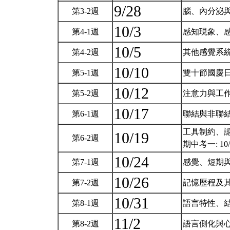
9/28
第3-2週
腦、內分泌
10/3
第4-1週
感知現象、
10/5
第4-2週
其他感覺系
10/10
第5-1週
雙十節國慶
10/12
第5-2週
注意力與工
10/17
第6-1週
聯結與非聯
工具制約、
10/19
第6-2週
期中考一: 10/2
10/24
第7-1週
感覺、短期
10/26
第7-2週
記憶歷程及
10/31
第8-1週
語言特性、
11/2
第8-2週
語言側化與