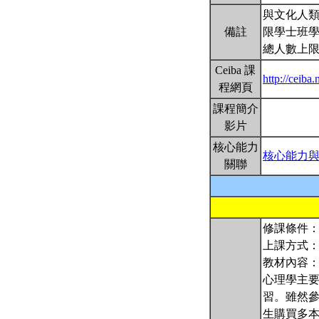
與文化人類
備註
限學士班
總人數上限
Ceiba 課
http://ceib
程網頁
課程簡介
影片
核心能力
核心能力
關聯
修課條件
上課方式
教材內容
心理學主
習。雖然
生購買多