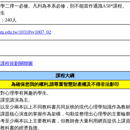
學二擇一必修。凡列為本系必修，則不能當作通識A58*課程。
學生
：240人
a.ntu.edu.tw/1031Psy1007_02
與課程規劃關聯圖
課程大綱
為確保您我的權利,請尊重智慧財產權及不得非法影印
：對心理學有興趣的學生。
：課堂講演為主。
：以至少兩本以上不同教科書共同反映的現代心理學知識作為教
要課題核心演進的掌握作為架構，勾勒並整理出心理學的主要輪
參考至少兩本以上主要教科書，但教師會大量利用網頁提供上課
本教科書的經濟負擔。