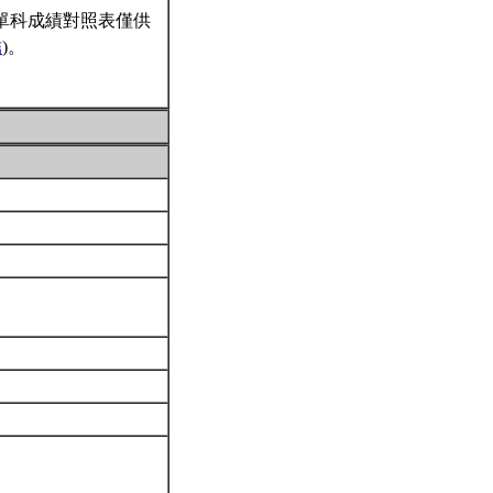
單科成績對照表僅供
結
)。