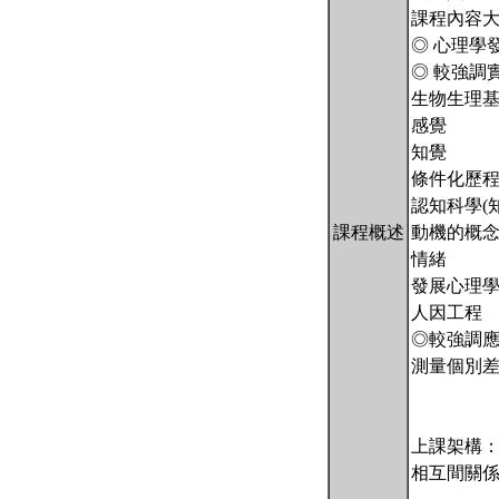
課程內容
◎ 心理學
◎ 較強調
生物生理
感覺
知覺
條件化歷
認知科學(
課程概述
動機的概
情緒
發展心理
人因工程
◎較強調
測量個別差
上課架構
相互間關