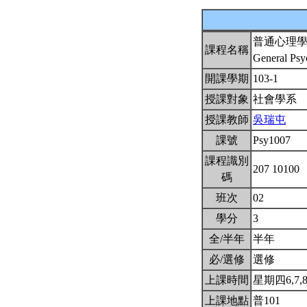
普通心理
課程名稱
General Ps
開課學期
103-1
授課對象
社會學系
授課教師
吳瑞屯
課號
Psy1007
課程識別
207 10100
碼
班次
02
學分
3
全/半年
半年
必/選修
選修
上課時間
星期四6,7,8(
上課地點
普101