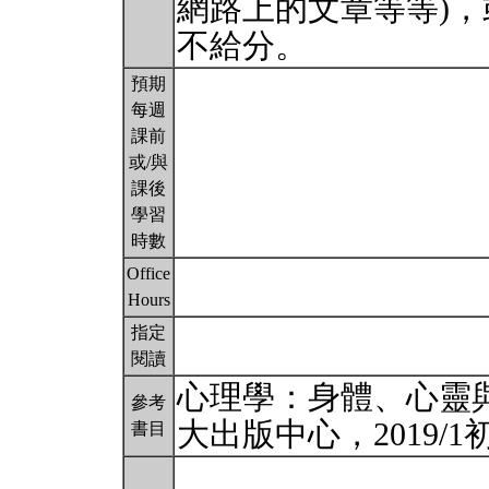
網路上的文章等等)
不給分。
預期
每週
課前
或/與
課後
學習
時數
Office
Hours
指定
閱讀
心理學：身體、心靈
參考
大出版中心，2019/
書目