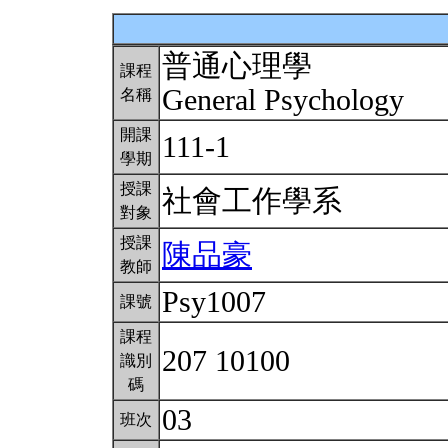
普通心理學
課程
General Psychology
名稱
開課
111-1
學期
授課
社會工作學系
對象
授課
陳品豪
教師
Psy1007
課號
課程
207 10100
識別
碼
03
班次