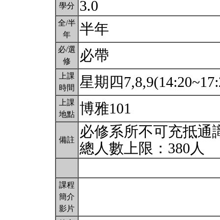
3.0
學分
全/半
半年
年
必/選
必帶
修
上課
星期四7,8,9(14:20~17:
時間
上課
博雅101
地點
必修系所不可充抵通識
備註
總人數上限：380人
課程
簡介
影片