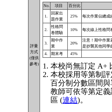
No.
項目
百分比
回家出
1.
25%
每次作業佔總成績
題作業
性格問
2.
10%
每次線上性格問
卷體驗
期中作
注意！期中作業
3.
20%
評量
業
是抄襲其他同學
方式
4.
期末考
45%
(僅供
參考)
本校尚無訂定 A+
本校採用等第制評
百分制分數區間與
教師可依等第定義
區 (
連結
)。