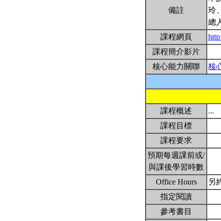
備註
玲
總
課程網頁
http
課程簡介影片
核心能力關聯
核
課程概述
...
課程目標
課程要求
預期每週課前或/
與課後學習時數
Office Hours
另
指定閱讀
參考書目