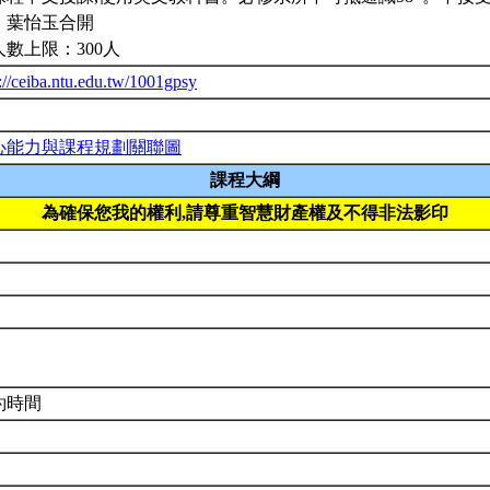
、葉怡玉合開
人數上限：300人
://ceiba.ntu.edu.tw/1001gpsy
心能力與課程規劃關聯圖
課程大綱
為確保您我的權利,請尊重智慧財產權及不得非法影印
約時間