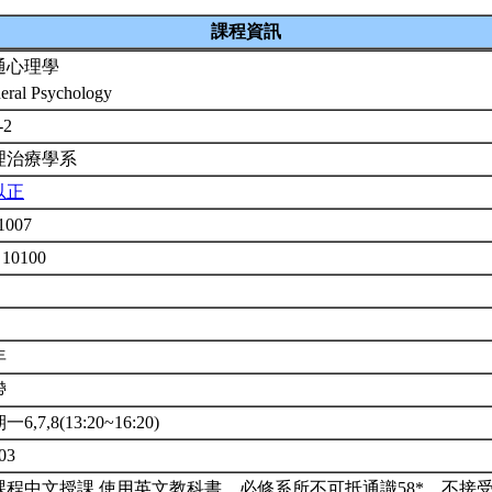
課程資訊
通心理學
eral Psychology
-2
理治療學系
以正
1007
 10100
年
帶
6,7,8(13:20~16:20)
03
課程中文授課,使用英文教科書。必修系所不可抵通識58*。不接