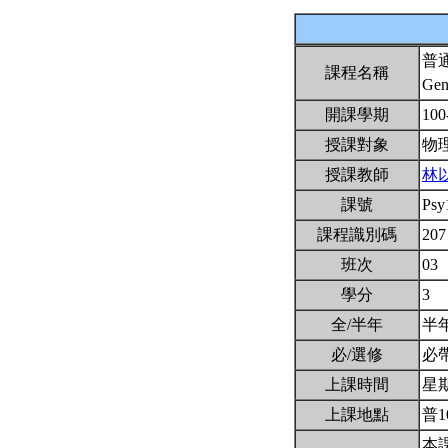
普
課程名稱
Gen
開課學期
100
授課對象
物
授課教師
林
課號
Psy
課程識別碼
207
班次
03
學分
3
全/半年
半
必/選修
必
上課時間
星期一
上課地點
普1
本