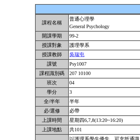
普通心理學
課程名稱
General Psychology
開課學期
99-2
授課對象
護理學系
授課教師
吳瑞屯
課號
Psy1007
課程識別碼
207 10100
班次
04
學分
3
全/半年
半年
必/選修
必帶
上課時間
星期四6,7,8(13:20~16:20)
上課地點
共101
以護理系學生優先，可充抵通識A