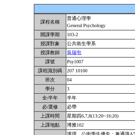
普通心理學
課程名稱
General Psychology
開課學期
103-2
授課對象
公共衛生學系
授課教師
吳瑞屯
課號
Psy1007
課程識別碼
207 10100
班次
04
學分
3
全/半年
半年
必/選修
必帶
上課時間
星期四6,7,8(13:20~16:20)
上課地點
博雅102
護理、公衛學生優先；兼通識A5