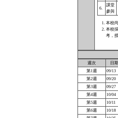
課堂
6.
參與
本校尚
本校
考，授
週次
日
第1週
09/13
第2週
09/20
第3週
09/27
第4週
10/04
第5週
10/11
第6週
10/18