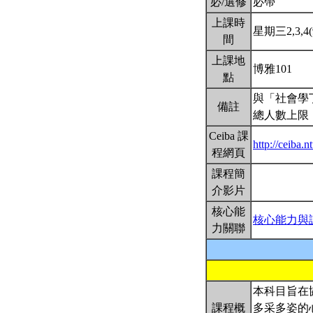
必/選修
必帶
上課時
星期三2,3,4(9
間
上課地
博雅101
點
與「社會學
備註
總人數上限：
Ceiba 課
http://ceiba
程網頁
課程簡
介影片
核心能
核心能力與
力關聯
本科目旨在
課程概
多采多姿的