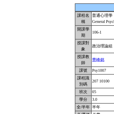
課程名
普通心理學
稱
General Psy
開課學
106-1
期
授課對
政治理論
象
授課教
曹峰銘
師
課號
Psy1007
課程識
207 10100
別碼
班次
05
學分
3.0
全/半年
半年