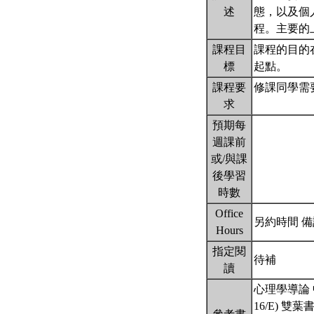
述
態，以及個
程。主要的
課程目
課程的目的
標
起點。
課程要
修課同學需
求
預期每
週課前
或/與課
後學習
時數
Office
另約時間 備註： 
Hours
指定閱
待補
讀
心理學導論 中文第二
16/E) 