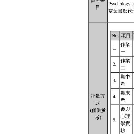
參考書
Psychology a
目
雙葉書廊代
No.
項目
作業
1.
一
作業
2.
二
期中
3.
考
期末
評量方
4.
考
式
參與
(僅供參
心理
考)
5.
學實
驗