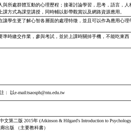
人與所處群體互動的心理歷程；接著討論學習，思考，語言，人
上課方式為課堂講授，同時輔以影帶觀賞以及網路資源應用。
在讓學生更了解心智各層面的處理特徵，並且可以作為應用心理
要準時繳交作業，參與考試，並於上課時關掉手機，不能吃東西
以e-mail:tsaosph@ntu.edu.tw
版 2015年 (Atkinson & Hilgard's Introduction to Psycholog
雙葉書廊出版 （主要教科書）