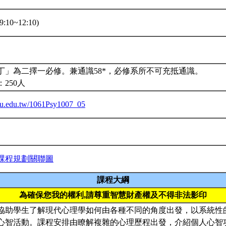
:10~12:10)
丁」為二擇一必修。兼通識58*，必修系所不可充抵通識。
250人
.ntu.edu.tw/1061Psy1007_05
課程規劃關聯圖
課程大綱
為確保您我的權利,請尊重智慧財產權及不得非法影印
協助學生了解現代心理學如何由各種不同的角度出發，以系統性
心智活動。課程安排由瞭解複雜的心理歷程出發，介紹個人心智