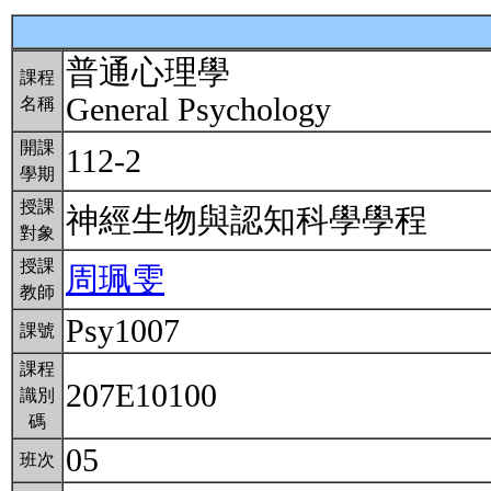
普通心理學
課程
General Psychology
名稱
開課
112-2
學期
授課
神經生物與認知科學學程
對象
授課
周珮雯
教師
Psy1007
課號
課程
207E10100
識別
碼
05
班次