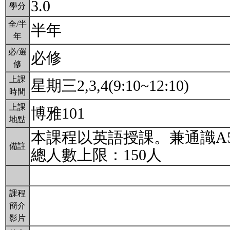
3.0
學分
全/半
半年
年
必/選
必修
修
上課
星期三2,3,4(9:10~12:10)
時間
上課
博雅101
地點
本課程以英語授課。兼通識A5
備註
總人數上限：150人
課程
簡介
影片