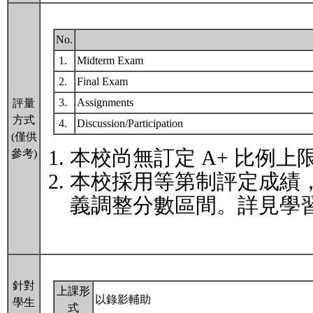
No.
1.
Midterm Exam
2.
Final Exam
3.
Assignments
評量
方式
4.
Discussion/Participation
(僅供
本校尚無訂定 A+ 比例上
參考)
本校採用等第制評定成績
義調整分數區間。詳見學習
針對
上課形
以錄影輔助
學生
式