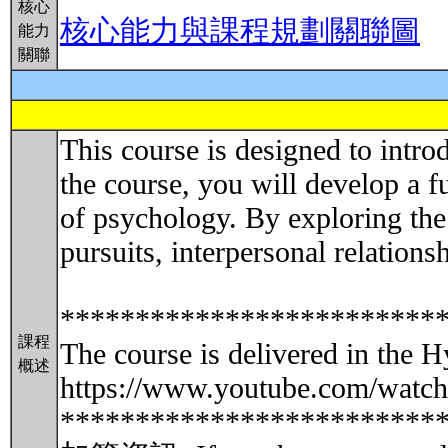
核心
核心能力與課程規劃關聯圖
能力
關聯
This course is designed to intro
the course, you will develop a fu
of psychology. By exploring the
pursuits, interpersonal relationsh
*************************
課程
The course is delivered in the 
概述
https://www.youtube.com/wa
*************************