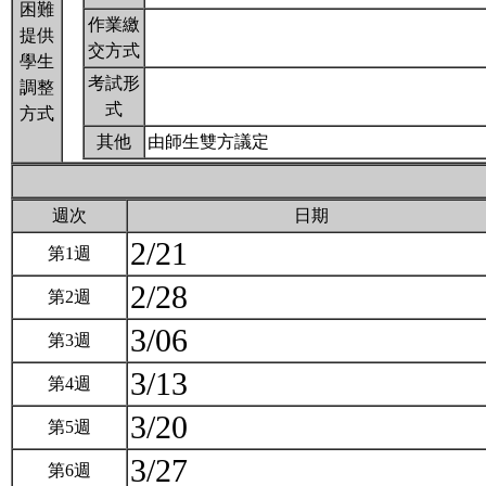
困難
作業繳
提供
交方式
學生
考試形
調整
式
方式
其他
由師生雙方議定
週次
日期
2/21
第1週
2/28
第2週
3/06
第3週
3/13
第4週
3/20
第5週
3/27
第6週