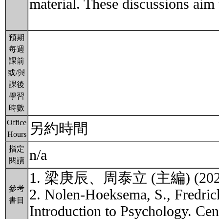
material. These discussions aim t
預期
每週
課前
或/與
課後
學習
時數
Office
另約時間
Hours
指定
n/a
閱讀
1. 梁庚辰、周泰立 (主編) 
參考
2. Nolen-Hoeksema, S., Fredrick
書目
Introduction to Psychology. Ce