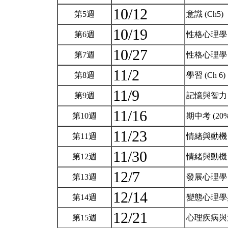
10/12
第5週
意識 (Ch5)
10/19
第6週
性格心理學 I 
10/27
第7週
性格心理學 II
11/2
第8週
學習 (Ch 6)
11/9
第9週
記憶與智力 (C
11/16
第10週
期中考 (20
11/23
第11週
情緒與動機 I 
11/30
第12週
情緒與動機 II
12/7
第13週
發展心理學 (
12/14
第14週
變態心理學與
12/21
第15週
心理疾病與治療