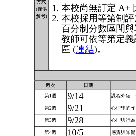
方式
本校尚無訂定 A+
(僅供
本校採用等第制評
參考)
百分制分數區間與
教師可依等第定義
區 (
連結
)。
週次
日期
9/14
第1週
課程介紹＋
9/21
第2週
心理學的昨日
9/28
第3週
心理與行為的
10/5
第4週
感覺與知覺 (