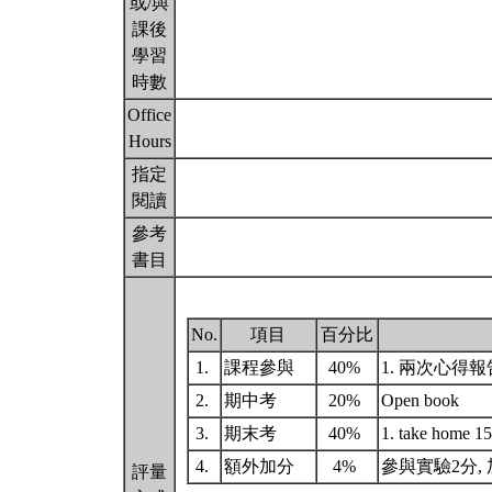
或/與
課後
學習
時數
Office
Hours
指定
閱讀
參考
書目
No.
項目
百分比
1.
課程參與
40%
1. 兩次心得報告
2.
期中考
20%
Open book
3.
期末考
40%
1. take home 1
4.
額外加分
4%
參與實驗2分,
評量