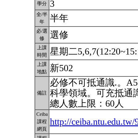
3
學分
全/半
半年
年
必/選
選修
修
上課
星期二5,6,7(12:20~15:
時間
上課
新502
地點
必修不可抵通識.。A
科學領域。可充抵通
備註
總人數上限：60人
Ceiba
http://ceiba.ntu.edu.t
課程
網頁