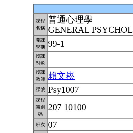
普通心理學
課程
GENERAL PSYCHO
名稱
開課
99-1
學期
授課
對象
授課
賴文崧
教師
Psy1007
課號
課程
207 10100
識別
碼
07
班次