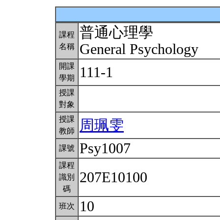
普通心理學
課程
General Psychology
名稱
開課
111-1
學期
授課
對象
授課
周珮雯
教師
Psy1007
課號
課程
207E10100
識別
碼
10
班次