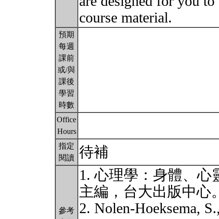
are designed for you to
course material.
預期
每週
課前
或/與
課後
學習
時數
Office
Hours
指定
待補
閱讀
1. 心理學：身體、心靈
主編，台大出版中心
2. Nolen-Hoeksema, S., 
參考