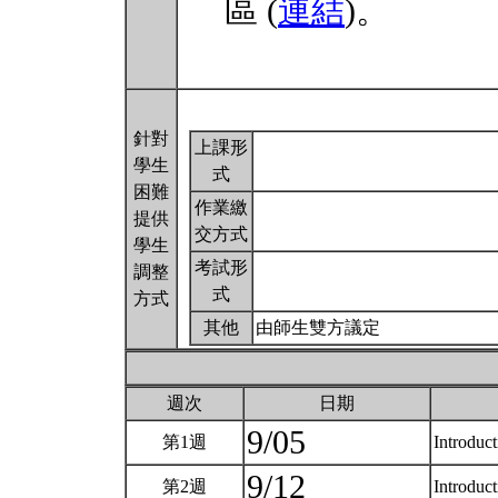
區 (
連結
)。
針對
上課形
學生
式
困難
作業繳
提供
交方式
學生
考試形
調整
式
方式
其他
由師生雙方議定
週次
日期
9/05
第1週
Introduc
9/12
第2週
Introduc