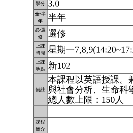
3.0
學分
全/半
半年
年
必/選
選修
修
上課
星期一7,8,9(14:20~17:
時間
上課
新102
地點
本課程以英語授課。兼通
與社會分析、生命科
備註
總人數上限：150人
課程
簡介