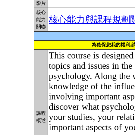
影片
核心
核心能力與課程規劃
能力
關聯
為確保您我的權利,
This course is designed
topics and issues in the 
psychology. Along the w
knowledge of the influen
involving important asp
discover what psycholog
課程
your studies, your relat
概述
important aspects of you