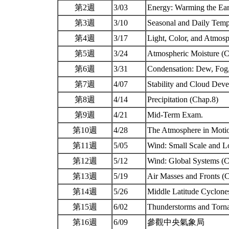
第2週
3/03
Energy: Warming the Ear
第3週
3/10
Seasonal and Daily Temp
第4週
3/17
Light, Color, and Atmos
第5週
3/24
Atmospheric Moisture (
第6週
3/31
Condensation: Dew, Fog
第7週
4/07
Stability and Cloud Dev
第8週
4/14
Precipitation (Chap.8)
第9週
4/21
Mid-Term Exam.
第10週
4/28
The Atmosphere in Motio
第11週
5/05
Wind: Small Scale and L
第12週
5/12
Wind: Global Systems (
第13週
5/19
Air Masses and Fronts (
第14週
5/26
Middle Latitude Cyclone
第15週
6/02
Thunderstorms and Torn
第16週
6/09
參觀中央氣象局