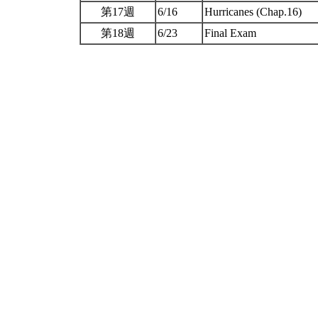
第17週
6/16
Hurricanes (Chap.16)
第18週
6/23
Final Exam