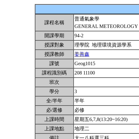
普通氣象學
課程名稱
GENERAL METEOROLOG
開課學期
94-2
授課對象
理學院 地理環境資源學系
授課教師
姜善鑫
課號
Geog1015
課程識別碼
208 11100
班次
學分
3
全/半年
半年
必/選修
必修
上課時間
星期五6,7,8(13:20~16:20)
上課地點
地理二
備註
大一八科選三科