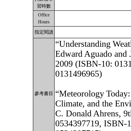
習時數
Office
Hours
指定閱讀
“Understanding Weath
Edward Aguado and J
2009 (ISBN-10: 013
0131496965)
“Meteorology Today: 
參考書目
Climate, and the Env
C. Donald Ahrens, 9t
0534397719, ISBN-1