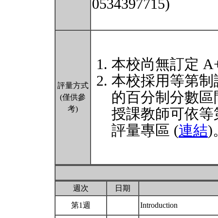
0534397715)
本校尚無訂定 A
本校採用等第制
評量方式
的百分制分數區
(僅供參
考)
授課教師可依等
評量專區 (
連結
)
週次
日期
第1週
Introduction