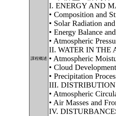
I. ENERGY AND M
• Composition and St
• Solar Radiation and
• Energy Balance and
• Atmospheric Pressu
II. WATER IN THE
• Atmospheric Moistu
課程概述
• Cloud Development
• Precipitation Proces
III. DISTRIBUTI
• Atmospheric Circula
• Air Masses and Fro
IV. DISTURBANCE