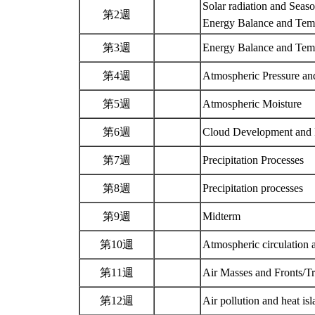
Solar radiation and Seas
第2週
Energy Balance and Tem
第3週
Energy Balance and Tem
第4週
Atmospheric Pressure a
第5週
Atmospheric Moisture
第6週
Cloud Development an
第7週
Precipitation Processes
第8週
Precipitation processes
第9週
Midterm
第10週
Atmospheric circulation 
第11週
Air Masses and Fronts/T
第12週
Air pollution and heat is