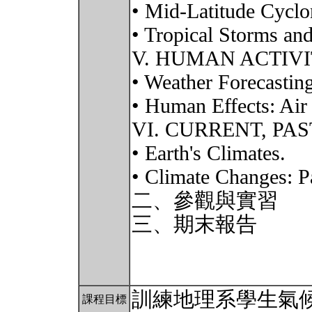
• Mid-Latitude Cyclo
• Tropical Storms an
V. HUMAN ACTIVI
• Weather Forecastin
• Human Effects: Air 
VI. CURRENT, PA
• Earth's Climates.
• Climate Changes: P
二、參觀與實習
三、期末報告
訓練地理系學生氣
課程目標