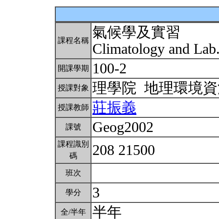
氣候學及實習
課程名稱
Climatology and Lab
100-2
開課學期
理學院 地理環境
授課對象
莊振義
授課教師
Geog2002
課號
課程識別
208 21500
碼
班次
3
學分
半年
全/半年