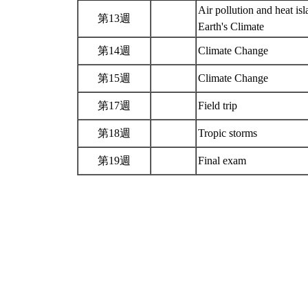
Air pollution and heat isl
第13週
Earth's Climate
第14週
Climate Change
第15週
Climate Change
第17週
Field trip
第18週
Tropic storms
第19週
Final exam