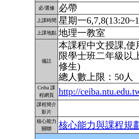
必帶
必/選修
星期一6,7,8(13:20~1
上課時間
地理一教室
上課地點
本課程中文授課,使
限學士班二年級以上
備註
修生)
總人數上限：50人
Ceiba 課
http://ceiba.ntu.edu
程網頁
課程簡介
影片
核心能力
核心能力與課程規
關聯