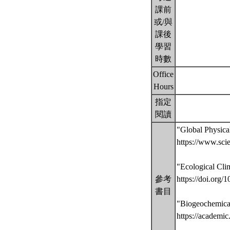
課前
或/與
課後
學習
時數
Office
Hours
指定
閱讀
"Global Physica
https://www.sci
"Ecological Cli
參考
https://doi.or
書目
"Biogeochemica
https://academi