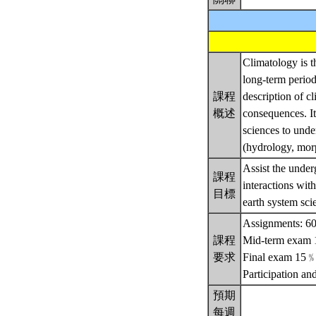
Climatology is t
long-term period
課程
description of cl
概述
consequences. It
sciences to unde
(hydrology, mor
Assist the under
課程
interactions wi
目標
earth system sci
Assignments: 6
課程
Mid-term exam
要求
Final exam 15
Participation an
預期
每週