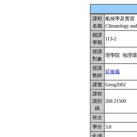
課程
氣候學及實習
名稱
Climatology an
開課
113-2
學期
授課
理學院 地理
對象
授課
莊振義
教師
課號
Geog2002
課程
識別
208 21500
碼
班次
學分
3.0
全/半