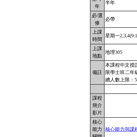
半年
年
必/選
必帶
修
上課
星期一2,3,4(9:1
時間
上課
地理305
地點
本課程中文授
備註
限學士班二年級
總人數上限：5
課程
簡介
影片
核心
能力
核心能力與課
關聯