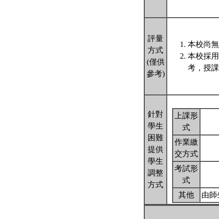
評量
本校尚無
方式
本校採用
(僅供
考，授課
參考)
針對
上課形
學生
式
困難
作業繳
提供
交方式
學生
考試形
調整
式
方式
其他
由師