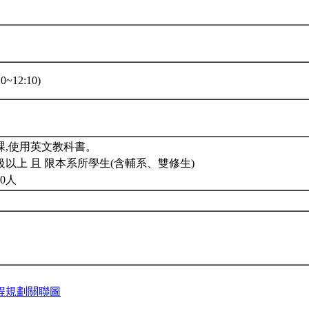
0~12:10)
課,使用英文教科書。
以上 且 限本系所學生(含輔系、雙修生)
0人
程規劃關聯圖