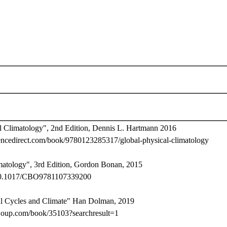
l Climatology", 2nd Edition, Dennis L. Hartmann 2016
encedirect.com/book/9780123285317/global-physical-climatology
matology", 3rd Edition, Gordon Bonan, 2015
g/10.1017/CBO9781107339200
l Cycles and Climate" Han Dolman, 2019
c.oup.com/book/35103?searchresult=1