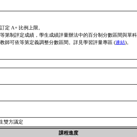
訂定 A+ 比例上限。
等第制評定成績，學生成績評量辦法中的百分制分數區間與單科
教師可依等第定義調整分數區間。詳見學習評量專區 (
連結
)。
生雙方議定
課程進度