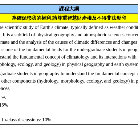
課程大綱
為確保您我的權利,請尊重智慧財產權及不得非法影印
he scientific study of Earth's climate, typically defined as weather cond
. It is a subfield of physical geography and atmospheric sciences conce
imate and the analysis of the causes of climatic differences and changes 
 is one of the fundamental fields for the undergraduate students in geo
rstand the fundamental concept of climatology and its interactions wit
phology, ecology, and geology) in physical geography and earth system
graduate students in geography to understand the fundamental concept o
th other components (hydrology, morphology, ecology, and geology) in 
ences.
0 %
 15%
﹪
d In-class discussions: 10%