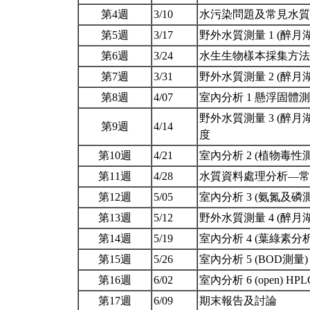
第4週
3/10
水污染問題及常見水
第5週
3/17
野外水質測量 1 (醉月
第6週
3/24
水生生物樣本採集方
第7週
3/31
野外水質測量 2 (醉
第8週
4/07
室內分析 1 懸浮固體
野外水質測量 3 (醉月
第9週
4/14
度
第10週
4/21
室內分析 2 (植物毒性
第11週
4/28
水質資料處理分析—常用
第12週
5/05
室內分析 3 (氨氮及磷
第13週
5/12
野外水質測量 4 (醉月
第14週
5/19
室內分析 4 (葉綠素分
第15週
5/26
室內分析 5 (BOD測量
第16週
6/02
室內分析 6 (open) HP
第17週
6/09
期末報告及討論