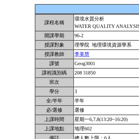
環境水質分析
課程名稱
WATER QUALITY ANALYSI
開課學期
96-2
授課對象
理學院 地理環境資源學系
授課教師
李美慧
課號
Geog3001
課程識別碼
208 31850
班次
學分
3
全/半年
半年
必/選修
選修
上課時間
星期一6,7,8(13:20~16:20)
上課地點
地理602
備註
總人數上限：6人