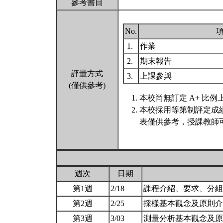
參考書目
No.
1.
作業
2.
期末報告
評量方式
3.
上課參與
(僅供參考)
本校尚無訂定 A+ 比例
本校採用等第制評定成
表僅供參考，授課教師
週次
日期
第1週
2/18
課程介紹、要求、分
第2週
2/25
採樣基本觀念及原則介
第3週
3/03
測量分析基本觀念及原則介紹-