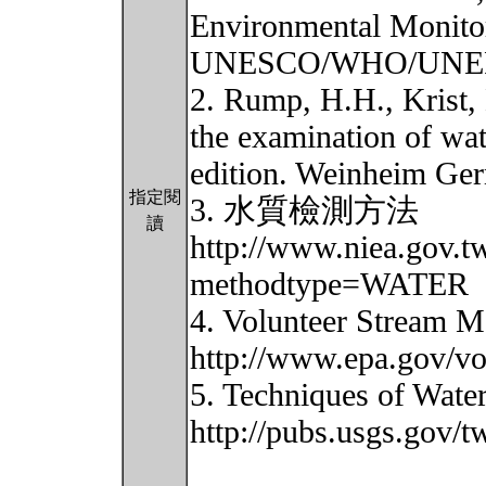
Environmental Monitor
UNESCO/WHO/UNE
2. Rump, H.H., Krist,
the examination of wat
edition. Weinheim Ge
指定閱
3. 水質檢測方法
讀
http://www.niea.gov.t
methodtype=WATER
4. Volunteer Stream 
http://www.epa.gov/vo
5. Techniques of Wate
http://pubs.usgs.gov/tw