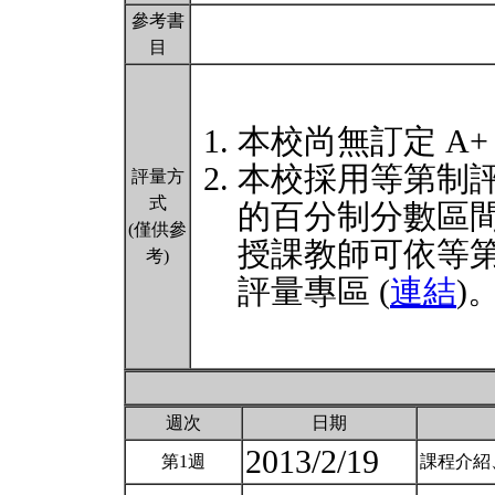
參考書
目
本校尚無訂定 A+
本校採用等第制
評量方
式
的百分制分數區
(僅供參
授課教師可依等
考)
評量專區 (
連結
)
週次
日期
2013/2/19
第1週
課程介紹