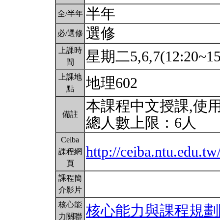
半年
全/半年
選修
必/選修
上課時
星期二5,6,7(12:20~15
間
上課地
地理602
點
本課程中文授課,使
備註
總人數上限：6人
Ceiba
http://ceiba.ntu.edu.t
課程網
頁
課程簡
介影片
核心能
核心能力與課程規劃
力關聯