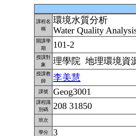
環境水質分析
課程名
Water Quality Analysi
稱
開課學
101-2
期
授課對
理學院 地理環境資
象
授課教
李美慧
師
Geog3001
課號
課程識
208 31850
別碼
班次
3
學分