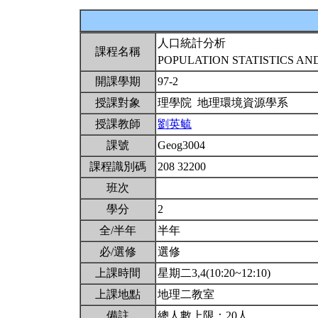
人口統計分析
課程名稱
POPULATION STATISTICS AN
開課學期
97-2
授課對象
理學院 地理環境資源學系
授課教師
劉英毓
課號
Geog3004
課程識別碼
208 32200
班次
學分
2
全/半年
半年
必/選修
選修
上課時間
星期二3,4(10:20~12:10)
上課地點
地理二教室
備註
總人數上限：20人