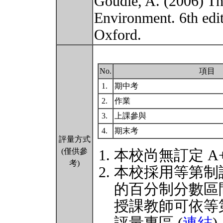
Goudie, A. (2006) T
Environment. 6th edit
Oxford.
No.
項目
1.
期中考
2.
作業
3.
上課參與
4.
期末考
評量方式
(僅供參
本校尚無訂定 A
考)
本校採用等第制
的百分制分數區
授課教師可依等