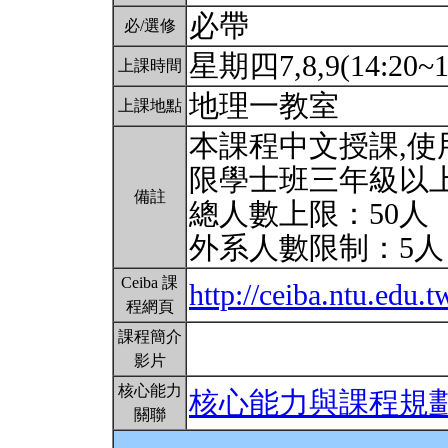
必帶
必/選修
星期四7,8,9(14:20~1
上課時間
地理一教室
上課地點
本課程中文授課,使
限學士班三年級以
備註
總人數上限：50人
外系人數限制：5
Ceiba 課
http://ceiba.ntu.ed
程網頁
課程簡介
影片
核心能力
核心能力與課程規
關聯