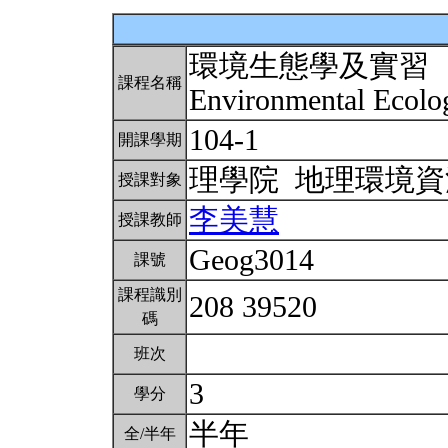
環境生態學及實習
課程名稱
Environmental Ecolo
104-1
開課學期
理學院 地理環境
授課對象
李美慧
授課教師
Geog3014
課號
課程識別
208 39520
碼
班次
3
學分
半年
全/半年