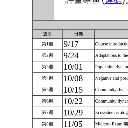
評量專區 (
連結
)
週次
日期
9/17
第1週
Course introducti
9/24
第2週
Adaptations to th
10/01
第3週
Population dyna
10/08
第4週
Negative and posit
10/15
第5週
Community dynam
10/22
第6週
Community dynam
10/29
第7週
Ecosystem ecolog
11/05
第8週
Midterm Exam