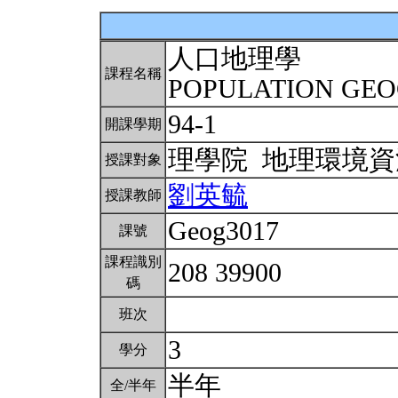
人口地理學
課程名稱
POPULATION GE
94-1
開課學期
理學院 地理環境
授課對象
劉英毓
授課教師
Geog3017
課號
課程識別
208 39900
碼
班次
3
學分
半年
全/半年