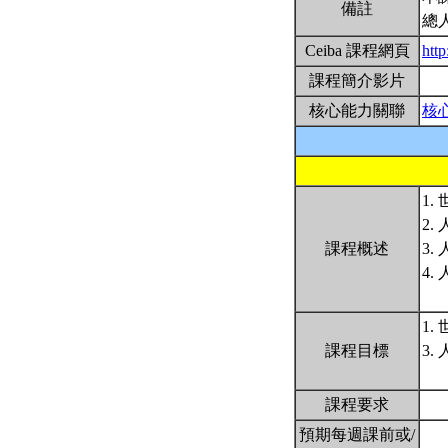
備註
總
Ceiba 課程網頁
http
課程簡介影片
核心能力關聯
核
1
2
課程概述
3
4.
1
課程目標
3.
課程要求
預期每週課前或/