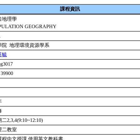
課程資訊
口地理學
PULATION GEOGRAPHY
1
學院 地理環境資源學系
英毓
og3017
 39900
年
修
2,3,4(9:10~12:10)
理二教室
課程中文授課,使用英文教科書。