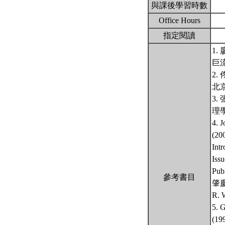
與課後學習時數
Office Hours
指定閱讀
1
巨
2.
北
3.
理
4. 
(20
Int
Iss
Pu
參考書目
肇慶
R.
5. G
(19