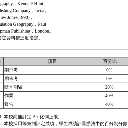
graphy，Kendall/ Hunt
lishing Company，Iwoa。
Huw Jones(1990)，
ulation Geography，Paul
pman Publishing，London。
. 其它資料按進度指定。
o.
項目
百分比
.
期中考
0%
.
期末考
0%
.
隨堂測驗
20%
.
作業
40%
.
報告
40%
本校尚無訂定 A+ 比例上限。
本校採用等第制評定成績，學生成績評量辦法中的百分制分數