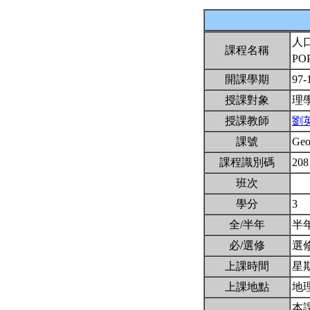
人
課程名稱
PO
開課學期
97-
授課對象
理
授課教師
劉
課號
Ge
課程識別碼
208
班次
學分
3
全/半年
半
必/選修
選
上課時間
星期二
上課地點
地
本