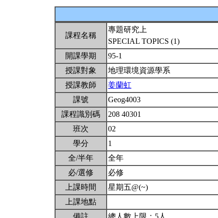
專題研究上
課程名稱
SPECIAL TOPICS (1)
開課學期
95-1
授課對象
地理環境資源學系
授課教師
姜蘭虹
課號
Geog4003
課程識別碼
208 40301
班次
02
學分
1
全/半年
全年
必/選修
必修
上課時間
星期五@(~)
上課地點
備註
總人數上限：5人