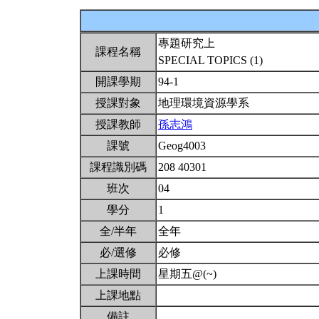
專題研究上
課程名稱
SPECIAL TOPICS (1)
開課學期
94-1
授課對象
地理環境資源學系
授課教師
孫志鴻
課號
Geog4003
課程識別碼
208 40301
班次
04
學分
1
全/半年
全年
必/選修
必修
上課時間
星期五@(~)
上課地點
備註