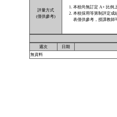
本校尚無訂定 A+ 比例
評量方式
本校採用等第制評定成
(僅供參考)
表僅供參考，授課教師
週次
日期
無資料