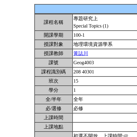
專題研究上
課程名稱
Special Topics (1)
開課學期
100-1
授課對象
地理環境資源學系
授課教師
黃誌川
課號
Geog4003
課程識別碼
208 40301
班次
15
學分
1
全/半年
全年
必/選修
必修
上課時間
上課地點
初選不開放。上課時間:@