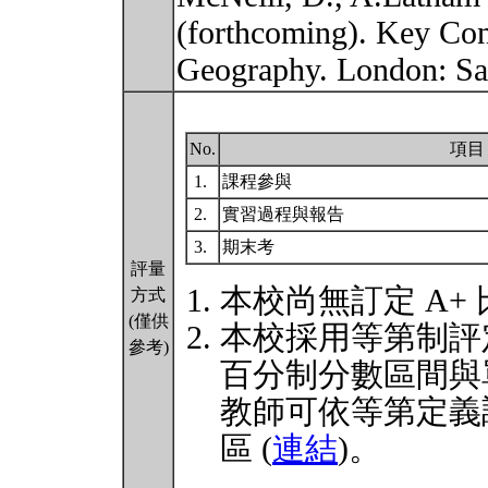
(forthcoming). Key Con
Geography. London: S
No.
項目
1.
課程參與
2.
實習過程與報告
3.
期末考
評量
本校尚無訂定 A+
方式
(僅供
本校採用等第制評
參考)
百分制分數區間與
教師可依等第定義
區 (
連結
)。