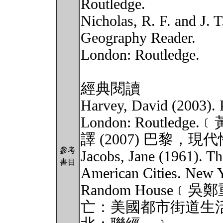
Routledge.
Nicholas, R. F. and J. 
Geography Reader.
London: Routledge.
經典閱讀
Harvey, David (2003). P
London: Routledge
譯 (2007) 巴黎
參考
Jacobs, Jane (1961). Th
書目
American Cities. New 
Random House﹝
亡：美國都市街道生