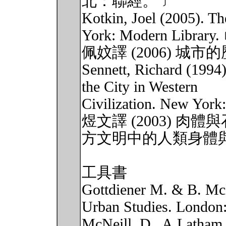
北：聯經。﹞
Kotkin, Joel (2005). T
York: Modern Librar
佩妏譯 (2006) 
Sennett, Richard (1994
the City in Western
Civilization. New Yo
煜文譯 (2003) 肉體
方文明中的人類身體
工具書
Gottdiener M. & B. Mc
Urban Studies. London:
McNeill, D., A.Latha