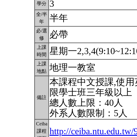
3
學分
全/半
半年
年
必/選
必帶
修
上課
星期一2,3,4(9:10~12:1
時間
上課
地理一教室
地點
本課程中文授課,使
限學士班三年級以上
備註
總人數上限：40人
外系人數限制：5人
Ceiba
http://ceiba.ntu.edu.tw
課程