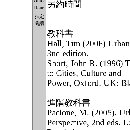
Office
另約時間
Hours
指定
閱讀
教科書
Hall, Tim (2006) Urba
3nd edition.
Short, John R. (1996) 
to Cities, Culture and
Power, Oxford, UK: Bl
進階教科書
Pacione, M. (2005). U
Perspective, 2nd eds. 