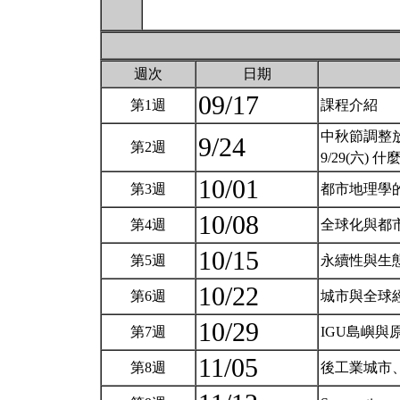
週次
日期
09/17
第1週
課程介紹
中秋節調整放
9/24
第2週
9/29(六) 
10/01
第3週
都市地理學
10/08
第4週
全球化與都
10/15
第5週
永續性與生
10/22
第6週
城市與全球
10/29
第7週
IGU島嶼
11/05
第8週
後工業城市