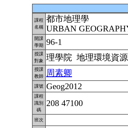
都市地理學
課程
URBAN GEOGRAP
名稱
開課
96-1
學期
授課
理學院 地理環境資
對象
授課
周素卿
教師
Geog2012
課號
課程
208 47100
識別
碼
班次