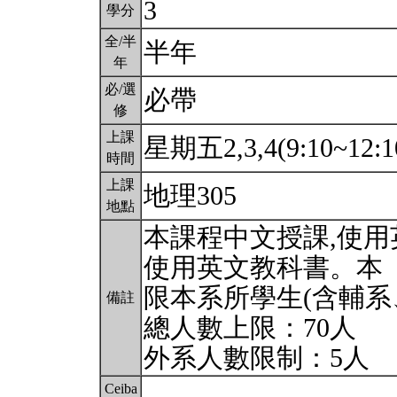
3
學分
全/半
半年
年
必/選
必帶
修
上課
星期五2,3,4(9:10~12:1
時間
上課
地理305
地點
本課程中文授課,使用
使用英文教科書。本
限本系所學生(含輔系
備註
總人數上限：70人
外系人數限制：5人
Ceiba