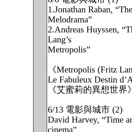
1.Jonathan Raban, “The 
Melodrama”
2.Andreas Huyssen, “T
Lang’s
Metropolis”
《Metropolis (Fritz L
Le Fabuleux Destin d’A
《艾蜜莉的異想世界
6/13 電影與城市 (2)
David Harvey, “Time an
cinema”