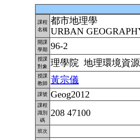
都市地理學
課程
URBAN GEOGRAP
名稱
開課
96-2
學期
授課
理學院 地理環境資
對象
授課
黃宗儀
教師
Geog2012
課號
課程
208 47100
識別
碼
班次