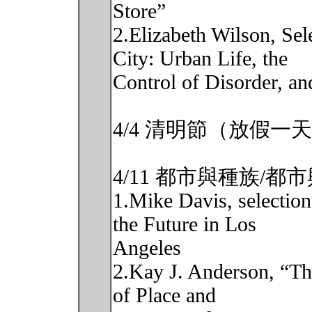
Store”
2.Elizabeth Wilson, Sel
City: Urban Life, the
Control of Disorder, 
4/4 清明節（放假一
4/11 都市與種族/都
1.Mike Davis, selection
the Future in Los
Angeles
2.Kay J. Anderson, “Th
of Place and