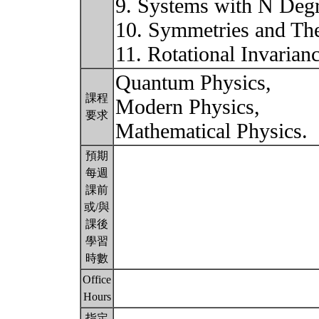
9. Systems with N Deg
10. Symmetries and Th
11. Rotational Invari
Quantum Physics,
課程
Modern Physics,
要求
Mathematical Physics.
預期
每週
課前
或/與
課後
學習
時數
Office
Hours
指定