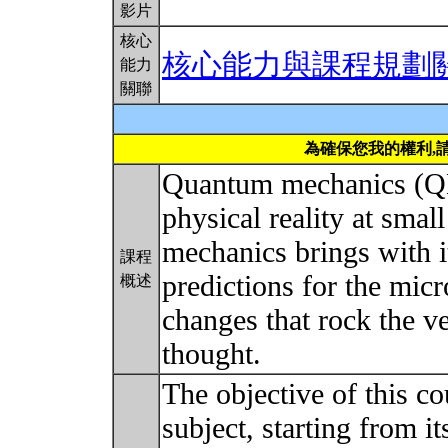
影片
核心
核心能力與課程規劃
能力
關聯
為確保您我的權利,
Quantum mechanics (QM)
physical reality at sma
mechanics brings with 
課程
predictions for the mic
概述
changes that rock the ve
thought.
The objective of this co
subject, starting from i