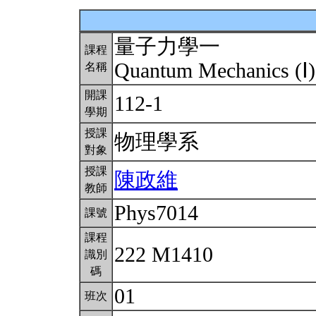
量子力學一
課程
Quantum Mechanics (Ⅰ
名稱
開課
112-1
學期
授課
物理學系
對象
授課
陳政維
教師
Phys7014
課號
課程
222 M1410
識別
碼
01
班次