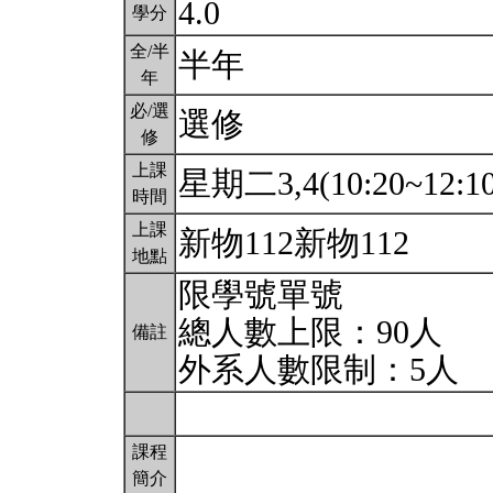
4.0
學分
全/半
半年
年
必/選
選修
修
上課
星期二3,4(10:20~12:1
時間
上課
新物112新物112
地點
限學號單號
總人數上限：90人
備註
外系人數限制：5人
課程
簡介