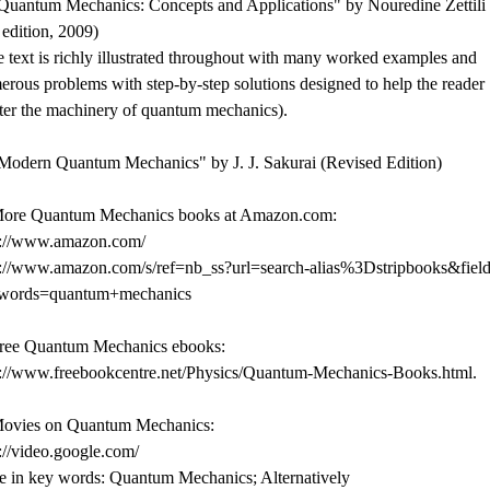
"Quantum Mechanics: Concepts and Applications" by Nouredine Zettili 
edition, 2009)
 text is richly illustrated throughout with many worked examples and
rous problems with step-by-step solutions designed to help the reader
ter the machinery of quantum mechanics).
"Modern Quantum Mechanics" by J. J. Sakurai (Revised Edition)
More Quantum Mechanics books at Amazon.com:
p://www.amazon.com/
p://www.amazon.com/s/ref=nb_ss?url=search-alias%3Dstripbooks&field
words=quantum+mechanics
Free Quantum Mechanics ebooks:
p://www.freebookcentre.net/Physics/Quantum-Mechanics-Books.html.
Movies on Quantum Mechanics:
://video.google.com/
e in key words: Quantum Mechanics; Alternatively