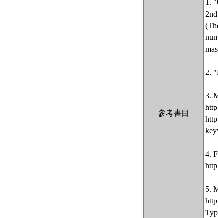
1. 
2nd 
(The
nume
mas
2. 
3. 
htt
參考書目
htt
key
4. 
htt
5. 
http
Typ