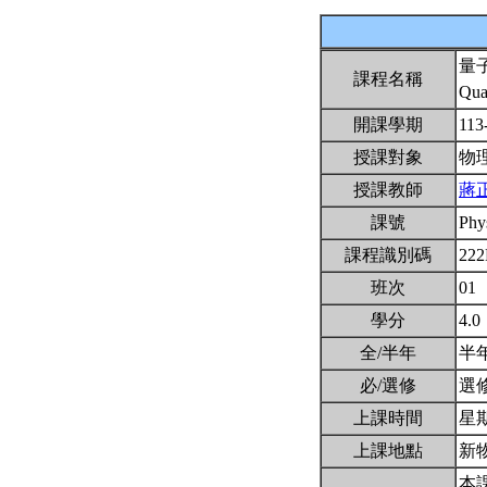
量
課程名稱
Qua
開課學期
113
授課對象
物
授課教師
蔣
課號
Phy
課程識別碼
22
班次
01
學分
4.0
全/半年
半
必/選修
選
上課時間
星期一
上課地點
新物
本