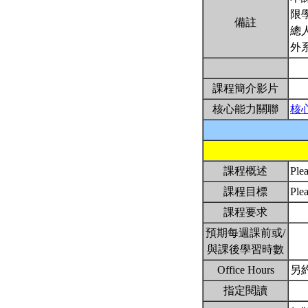
限
備註
總
外
課程簡介影片
核心能力關聯
核
課程概述
Plea
課程目標
Plea
課程要求
預期每週課前或/
與課後學習時數
Office Hours
另約
指定閱讀