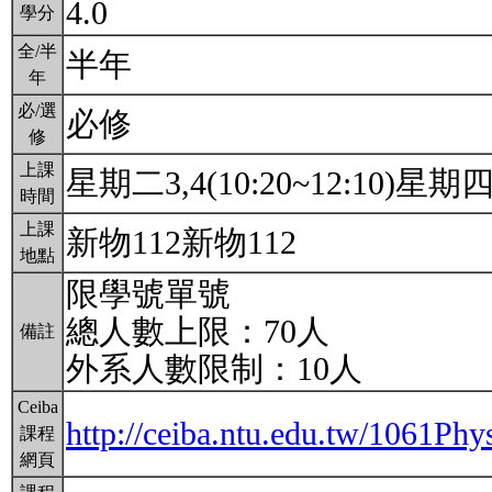
4.0
學分
全/半
半年
年
必/選
必修
修
上課
星期二3,4(10:20~12:10)星期四3,
時間
上課
新物112新物112
地點
限學號單號
總人數上限：70人
備註
外系人數限制：10人
Ceiba
http://ceiba.ntu.edu.tw/1061
課程
網頁