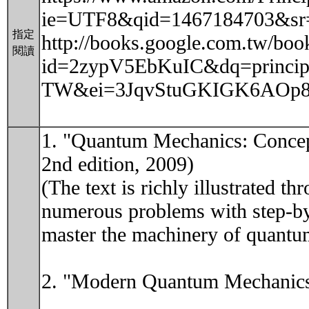
ie=UTF8&qid=1467184703&sr
指定
http://books.google.com.tw/boo
閱讀
id=2zypV5EbKuIC&dq=principl
TW&ei=3JqvStuGKIGK6AOp8ZH
1. "Quantum Mechanics: Concept
2nd edition, 2009)
(The text is richly illustrated
numerous problems with step-by-
master the machinery of quantu
2. "Modern Quantum Mechanics" 