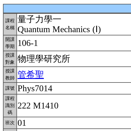
量子力學一
課程
Quantum Mechanics (Ⅰ)
名稱
開課
106-1
學期
授課
物理學研究所
對象
授課
管希聖
教師
Phys7014
課號
課程
222 M1410
識別
碼
01
班次