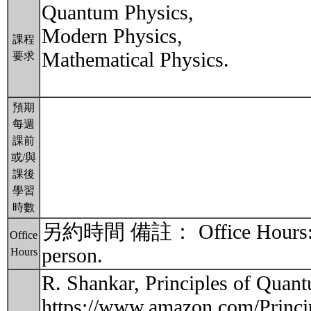
Quantum Physics,
Modern Physics,
課程
Mathematical Physics.
要求
預期
每週
課前
或/與
課後
學習
時數
另約時間 備註： Office Hours: By a
Office
person.
Hours
R. Shankar, Principles of Qua
https://www.amazon.com/Princ