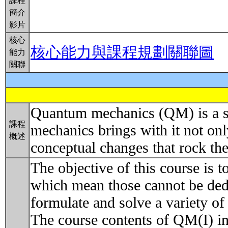
課程
簡介
影片
核心
核心能力與課程規劃關聯圖
能力
關聯
Quantum mechanics (QM) is a set
課程
mechanics brings with it not on
概述
conceptual changes that rock th
The objective of this course is t
which mean those cannot be dedu
formulate and solve a variety of
The course contents of QM(I) in 