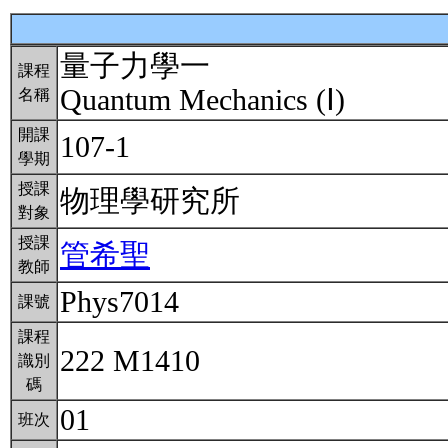
量子力學一
課程
Quantum Mechanics (Ⅰ)
名稱
開課
107-1
學期
授課
物理學研究所
對象
授課
管希聖
教師
Phys7014
課號
課程
222 M1410
識別
碼
01
班次