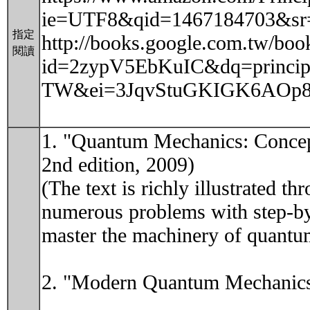
ie=UTF8&qid=1467184703&sr
指定
http://books.google.com.tw/boo
閱讀
id=2zypV5EbKuIC&dq=principl
TW&ei=3JqvStuGKIGK6AOp8ZH
1. "Quantum Mechanics: Concept
2nd edition, 2009)
(The text is richly illustrated
numerous problems with step-by-
master the machinery of quantu
2. "Modern Quantum Mechanics" 