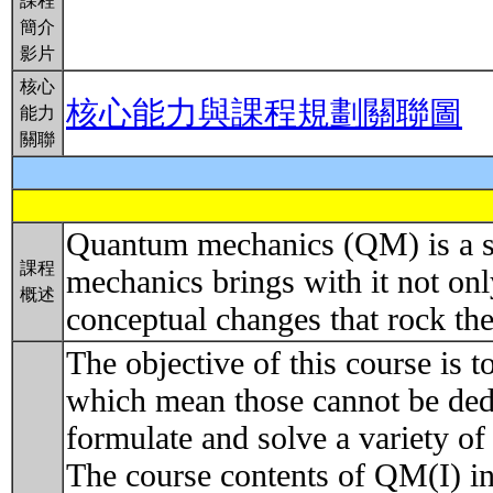
課程
簡介
影片
核心
核心能力與課程規劃關聯圖
能力
關聯
Quantum mechanics (QM) is a set
課程
mechanics brings with it not on
概述
conceptual changes that rock th
The objective of this course is t
which mean those cannot be dedu
formulate and solve a variety of
The course contents of QM(I) in 