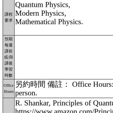
Quantum Physics,
Modern Physics,
課程
Mathematical Physics.
要求
預期
每週
課前
或/與
課後
學習
時數
另約時間 備註： Office Hours: By a
Office
person.
Hours
R. Shankar, Principles of Qua
https://www.amazon.com/Princ