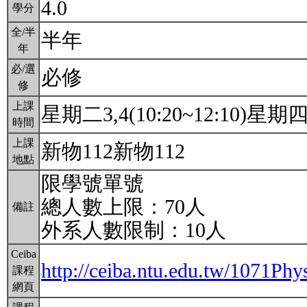
4.0
學分
全/半
半年
年
必/選
必修
修
上課
星期二3,4(10:20~12:10)星期四3,
時間
上課
新物112新物112
地點
限學號單號
總人數上限：70人
備註
外系人數限制：10人
Ceiba
http://ceiba.ntu.edu.tw/1071Ph
課程
網頁