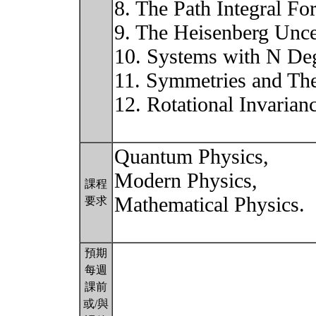
8. The Path Integral F
9. The Heisenberg Unce
10. Systems with N De
11. Symmetries and Th
12. Rotational Invari
Quantum Physics,
Modern Physics,
課程
Mathematical Physics.
要求
預期
每週
課前
或/與