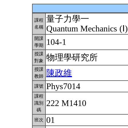
量子力學一
課程
Quantum Mechanics (Ⅰ
名稱
開課
104-1
學期
授課
物理學研究所
對象
授課
陳政維
教師
Phys7014
課號
課程
222 M1410
識別
碼
01
班次