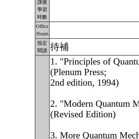
課後
學習
時數
Office
Hours
指定
待補
閱讀
1. "Principles of Quan
(Plenum Press;
2nd edition, 1994)
2. "Modern Quantum Me
(Revised Edition)
3. More Quantum Mech