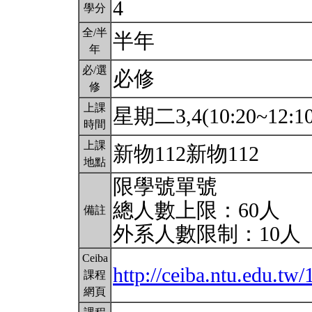
4
學分
全/半
半年
年
必/選
必修
修
上課
星期二3,4(10:20~12:1
時間
上課
新物112新物112
地點
限學號單號
總人數上限：60人
備註
外系人數限制：10人
Ceiba
http://ceiba.ntu.edu.t
課程
網頁