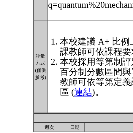
q=quantum%20mechani
本校建議 A+ 比例
課教師可依課程要
評量
本校採用等第制評
方式
百分制分數區間與
(僅供
參考)
教師可依等第定義
區 (
連結
)。
週次
日期