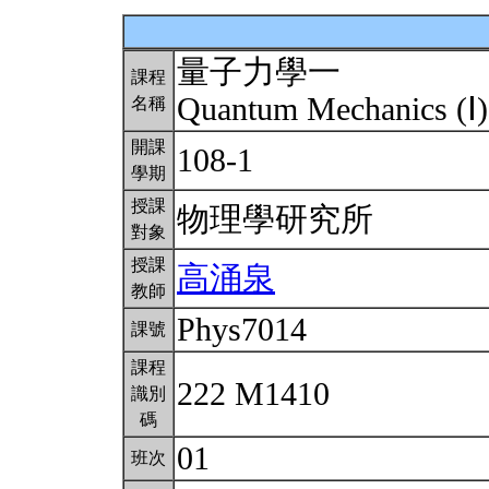
量子力學一
課程
Quantum Mechanics (Ⅰ
名稱
開課
108-1
學期
授課
物理學研究所
對象
授課
高涌泉
教師
Phys7014
課號
課程
222 M1410
識別
碼
01
班次