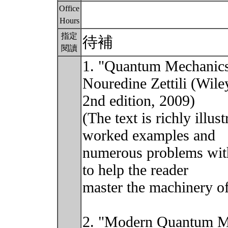
Office
Hours
指定
待補
閱讀
1. "Quantum Mechanics
Nouredine Zettili (Wile
2nd edition, 2009)
(The text is richly illu
worked examples and
numerous problems with
to help the reader
master the machinery o
2. "Modern Quantum Me