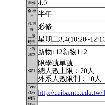
4.0
學分
全/半
半年
年
必/選
必修
修
上課
星期二3,4(10:20~12:1
時間
上課
新物112新物112
地點
限學號單號
總人數上限：70人
備註
外系人數限制：10人
Ceiba
http://ceiba.ntu.edu.t
課程
網頁