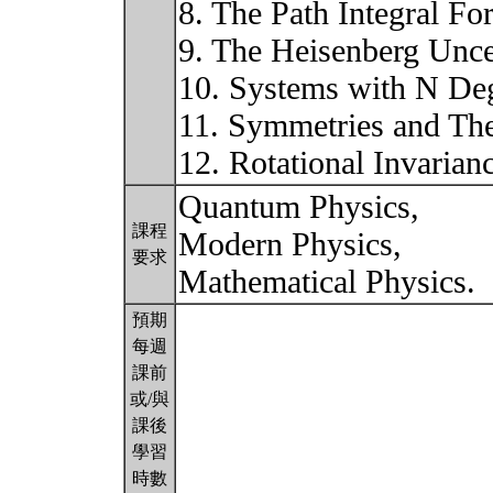
8. The Path Integral F
9. The Heisenberg Unce
10. Systems with N De
11. Symmetries and Th
12. Rotational Invari
Quantum Physics,
課程
Modern Physics,
要求
Mathematical Physics.
預期
每週
課前
或/與
課後
學習
時數