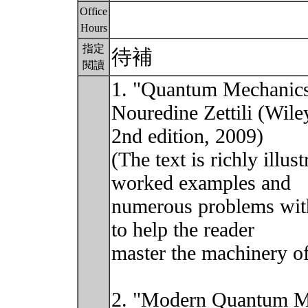
Office
Hours
指定
待補
閱讀
1. "Quantum Mechanics
Nouredine Zettili (Wile
2nd edition, 2009)
(The text is richly illu
worked examples and
numerous problems with
to help the reader
master the machinery o
2. "Modern Quantum Me