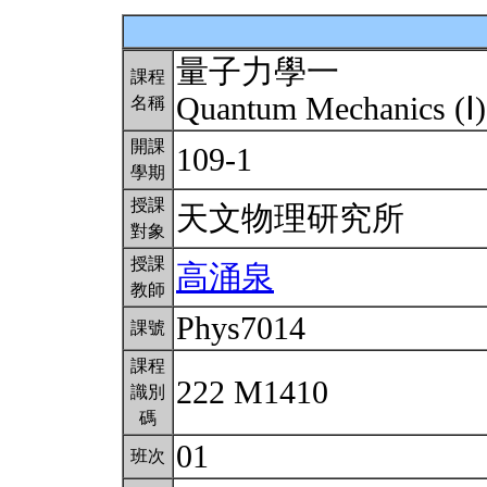
量子力學一
課程
Quantum Mechanics (Ⅰ
名稱
開課
109-1
學期
授課
天文物理研究所
對象
授課
高涌泉
教師
Phys7014
課號
課程
222 M1410
識別
碼
01
班次