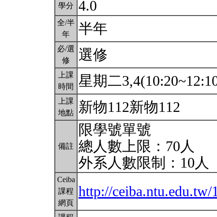
4.0
學分
全/半
半年
年
必/選
選修
修
上課
星期二3,4(10:20~12:1
時間
上課
新物112新物112
地點
限學號單號
總人數上限：70人
備註
外系人數限制：10人
Ceiba
http://ceiba.ntu.edu.t
課程
網頁