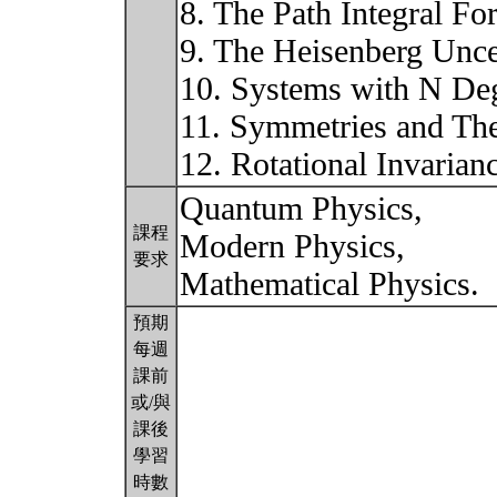
8. The Path Integral F
9. The Heisenberg Unce
10. Systems with N De
11. Symmetries and Th
12. Rotational Invari
Quantum Physics,
課程
Modern Physics,
要求
Mathematical Physics.
預期
每週
課前
或/與
課後
學習
時數